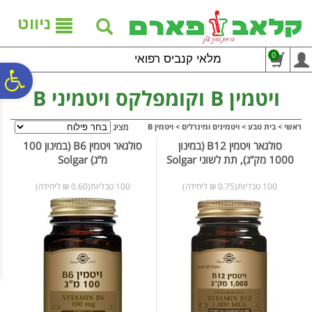
לתפריט
לתוכן
לתפריט
אתר
המרכזי
נגישות
ניווט
0
מלאי קנביס רפואי
פ
ויטמין B וקומפלקס ויטמיני B
סר
ראשי
>
בית טבע
>
ויטמינים ומינרלים
>
ויטמין B
מציג
סולגאר ויטמין B12 (במינון
סולגאר ויטמין B6 (במינון 100
1000 מק”ג), תת לשוני Solgar
מ”ג) Solgar
נג
100 טבליות(0.75 ₪ ליחידה)
100 טבליות(0.60 ₪ ליחידה)