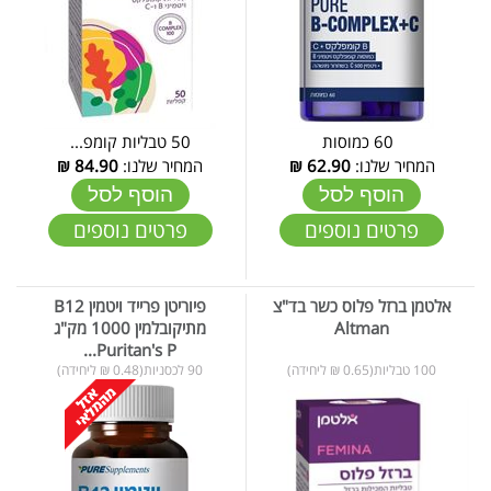
60 כמוסות
50 טבליות קומפ...
המחיר שלנו:
62.90
₪
המחיר שלנו:
84.90
₪
הוסף לסל
הוסף לסל
פרטים נוספים
פרטים נוספים
אלטמן ברזל פלוס כשר בד"צ
פיוריטן פרייד ויטמין B12
Altman
מתיקובלמין 1000 מק"ג
Puritan's P...
100 טבליות(0.65 ₪ ליחידה)
90 לכסניות(0.48 ₪ ליחידה)