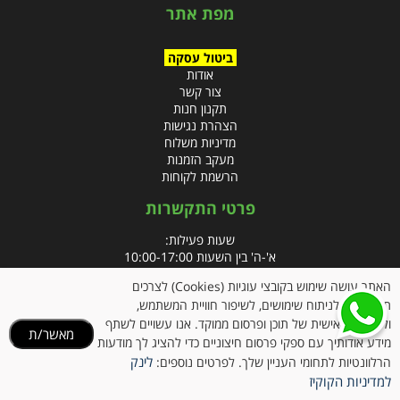
מפת אתר
ביטול עסקה
אודות
צור קשר
תקנון חנות
הצהרת נגישות
מדיניות משלוח
מעקב הזמנות
הרשמת לקוחות
פרטי התקשרות
שעות פעילות:
א'-ה' בין השעות 10:00-17:00
האתר עושה שימוש בקובצי עוגיות (Cookies) לצרכים
טלפון:
תפעוליים, לניתוח שימושים, לשיפור חוויית המשתמש,
פקס: 09-8666832
ולהתאמה אישית של תוכן ופרסום ממוקד. אנו עשויים לשתף
מאשר/ת
מידע אודותיך עם ספקי פרסום חיצוניים כדי להציג לך מודעות
אימייל:
info@clubpharm.co.il
לינק
הרלוונטיות לתחומי העניין שלך. לפרטים נוספים:
כתובת : קניון M הדרך, צומת ינאי, מושב בית חירות 40291
למדיניות הקוקיז