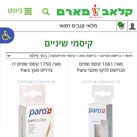
לתפריט
לתוכן
לתפריט
אתר
המרכזי
נגישות
ניווט
0
מלאי קנביס רפואי
פ
קיסמי שיניים
סר
ראשי
>
בריאות והגיינה
>
בריאות הפה
>
קיסמי שיניים
מציג
פארו 1061 קיסמי שיניים
פארו 1750 קיסמי שיניים דו
מברישים לניקוי מיטבי Paro
צדדיים מעץ Paro
נג
10 יחידות(3.49 ₪ ליחידה)
96 יחידות(0.21 ₪ ליחידה)