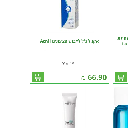
פחתת
אקניל ג'ל לייבוש פצעונים Acnil
15 מ"ל
₪
66.90