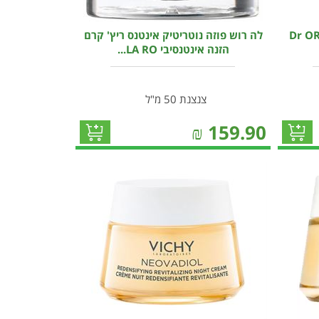
ר עור קרם לילה אנטי אייג'ינג Dr OR
לה רוש פוזה נוטריטיק אינטנס ריץ' קרם
הזנה אינטנסיבי LA RO...
צנצנת 50 מ"ל
₪
159.90