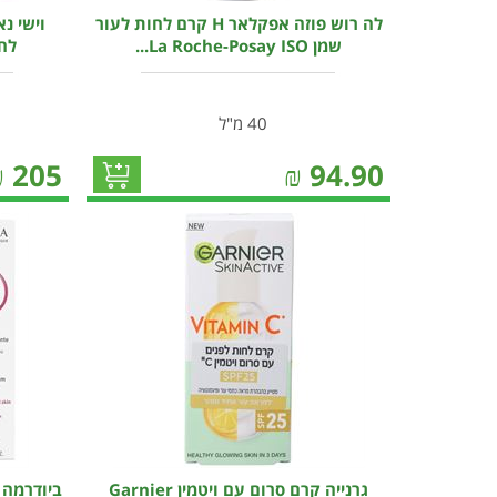
לה רוש פוזה אפקלאר H קרם לחות לעור
וישי נ
שמן La Roche-Posay ISO...
לחי
40 מ"ל
₪
205
₪
94.90
גרנייה קרם סרום עם ויטמין Garnier
ביודרמה 