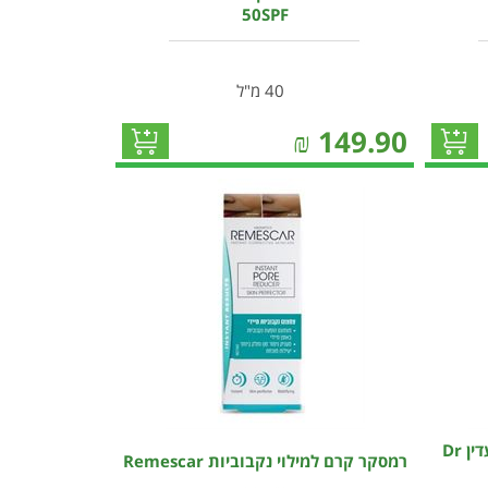
50SPF
40 מ"ל
₪
149.90
ד"ר עור יאנג קרם לחות עם גוון עדין Dr
רמסקר קרם למילוי נקבוביות Remescar