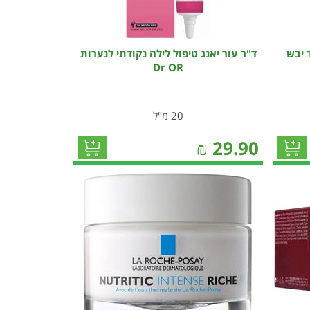
 יבש
ד"ר עור יאנג טיפול לילה נקודתי לנערות
Dr OR
20 מ"ל
₪
29.90