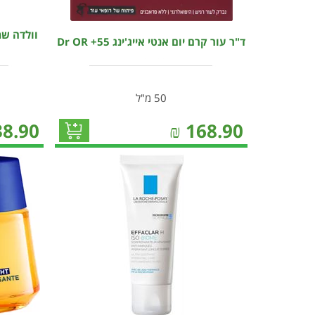
וולדה שמ
ד"ר עור קרם יום אנטי אייג'ינג Dr OR +55
50 מ"ל
38.90
₪
168.90