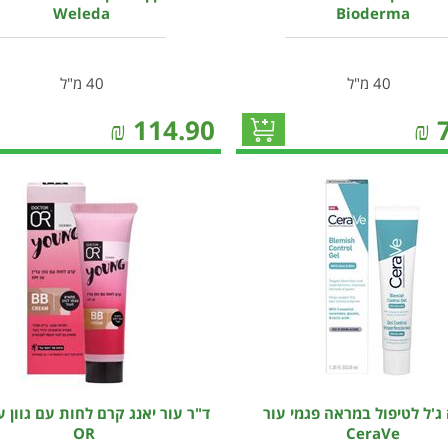
Weleda
Bioderma
40 מ"ל
40 מ"ל
₪
114.90
₪
 ג'ל לטיפול במראה פגמי עור
OR
CeraVe