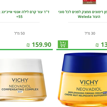
ן רימונים ממצק לפנים לכל סוגי
ד"
העור Weleda
+55
30 מ"ל
50 מ"ל
₪
159.90
₪
1