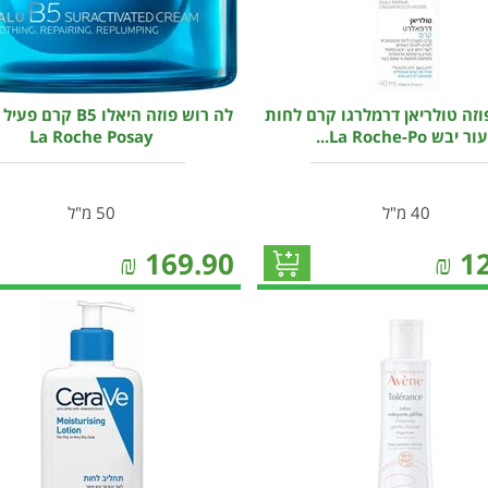
וזה טולריאן דרמלרגו קרם לחות
לה רוש פוזה היאלו B5 ק
ר יבש La Roche-Po...
La Roche Posay
40 מ"ל
50 מ"ל
₪
169.90
₪
1