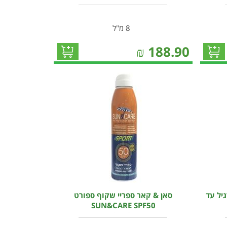
8 מ"ל
₪
188.90
יל עד
סאן & קאר ספריי שקוף ספורט
SUN&CARE SPF50