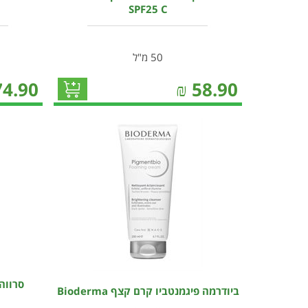
SPF25 C
50 מ"ל
74.90
₪
58.90
סרווה
ביודרמה פיגמנטביו קרם קצף Bioderma