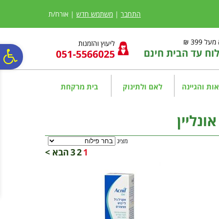
לתפריט
לתוכן
לתפריט
אתר
המרכזי
נגישות
התחבר
|
משתמש חדש
| אורח/ת
ל 399 ₪
ליעוץ והזמנות
ח עד הבית חינם
פ
סר
ות והגיינה
לאם ולתינוק
בית מרקחת
נג
ונליין
מציג
1
2
3
הבא >