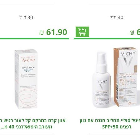
40 מ"ל
30 מ"ל
₪
61.90
₪
יטל סוליי תחליב הגנה עם גוון
אוון קרם במרקם קל לעור רגיש רג
לפנים SPF+50
מעורב היפואלרגני 40 מ...