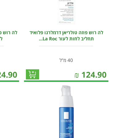
לה רוש פוזה טולריאן דרמלרגו פלואיד
לה רוש פ
תחליב לחות לעור La Roc...
לעו
40 מ"ל
24.90
₪
124.90