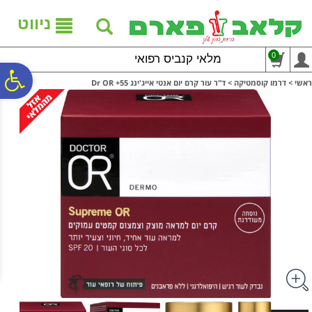
לתפריט
לתוכן
לתפריט
אתר
המרכזי
נגישות
ניווט
0
מלאי קנביס רפואי
פ
ראשי
>
דרמו קוסמטיקה
>
ד"ר עור קרם יום אנטי אייג'ינג Dr OR +55
סר
נג