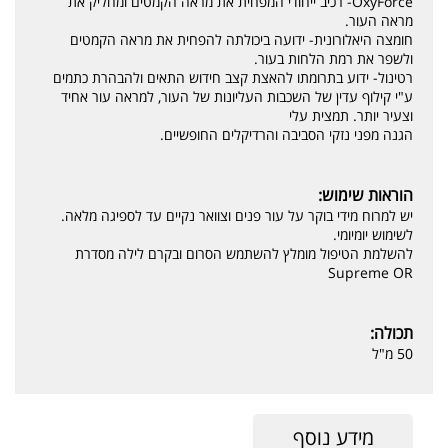
OxyForce- רכיב ייחודי המפחית את מראה הקמטים ומחליק את
מראה העור.
חומצה היאלורונית- ידועה ביכולתה להפחית את מראה הקמטים
ולשפר את רמת הלחות בעור.
רטינול- ידוע בתרומתו להאצת קצב חידוש התאים ולהבהרת כתמים
ע"י קילוף עדין של השכבות העליונות של העור, למראה עור אחיד
וצעיר יותר. תמצית עלי
הגנה מפני נזקי הסביבה והרדיקלים החופשיים.
הוראות שימוש:
יש למרוח מידי בוקר על עור פנים וצוואר נקיים עד לספיגה מלאה.
לשימוש יומיומי.
להשלמת הטיפול מומלץ להשתמש הסרום ובקרם לילה מסדרת
Supreme OR
תכולה:
50 מ"ל
מידע נוסף