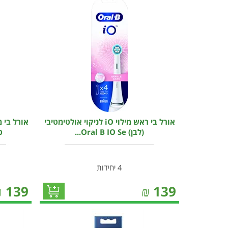
אורל בי ראש מילוי iO לניקוי אולטימטיבי
אורל בי 
(לבן) Oral B IO Se...
כחול
4 יחידות
₪
139
₪
139