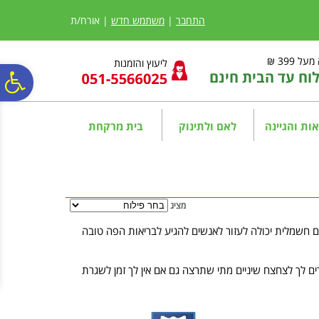
לתפריט
לתוכן
לתפריט
אתר
המרכזי
נגישות
התחבר
|
משתמש חדש
| אורח/ת
ל 399 ₪
ליעוץ והזמנות
ח עד הבית חינם
פ
סר
ות והגיינה
לאם ולתינוק
בית מרקחת
נג
מציג
יים חשמלית יכולה לעזור לאנשים להגיע לבריאות הפה טובה
רים לך לצחצח שיניים מתי שתרצה גם אם אין לך זמן לשגרת