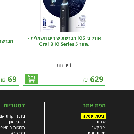
אורל בי iO5 מברשת שיניים חשמלית -
מברשת שי
שחור Oral B IO Series 5
1 יחידות
₪
69
₪
629
מפת אתר
קטגוריות
ביטול עסקה
בית מרקחת אונל
אודות
תוספי מזון
צור קשר
תרופות הומאופ
תקנון חנות
בית טבע