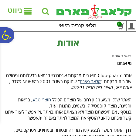
לתפריט
לתוכן
לתפריט
אתר
המרכזי
נגישות
ניווט
0
מלאי קנביס רפואי
פ
אודות
סר
ראשי
>
אודות
מי אנחנו
נג
אתר
Club-pharm
הוא בית מרקחת אינטרנטי הנמצא בבעלותה וניהולה
של בית מרקחת "
קלאב פארם
" שהוקם בשנת 2001 ב
קניון
M
הדרך ,
צומת ינאי, מושב בית חרות 40291
האתר שלנו מציע מגוון רחב של מוצרים הכולל
מוצרי טבע
, בריאות
והגיינה, מוצרי קוסמטיקה, בשמים, מתנות ועוד.
בנוסף , אם חיפשתם מוצר ולא מצאתם אותו באתר ,אז אפשר ליצור איתנו
קשר ואנחנו נדאג להוסיף את המוצר לאתר באם זה יתאפשר.
דרך האתר אפשר לבצע קניה מהירה ובטוחה ובמחירים אטרקטיביים,
והמוצרים יגיעו אליכם במהירות עד הבית.