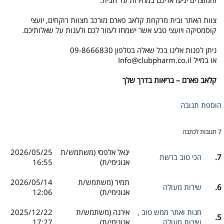
צוות האתר ובית מרקחת קלאב פארם מורכב מצוות רוקחים, יועצי
קוסמטיקה ויועצי טבע אשר ישמחו לעזור לכם ולענות על שאלותיכם.
ניתן לפנות אלינו בכל שאלה בטלפון 09-8666830
או במייל
Info@clubpharm.co.il
קלאב
פארם
–
בריאות
בדרך
שלך
הוספת תגובה
7 תגובות לכתבה
יגאל אלפסי (משתמש/ת
2026/05/25
7.
הכי טוב ברשת
אנונימי/ת)
16:55
תמיר (משתמש/ת
2026/05/14
6.
שירות מעולה
אנונימי/ת)
12:06
חנות ואתר ממש טוב ,
אירנה (משתמש/ת
2025/12/22
5.
שירות מעולה
אנונימי/ת)
17:27