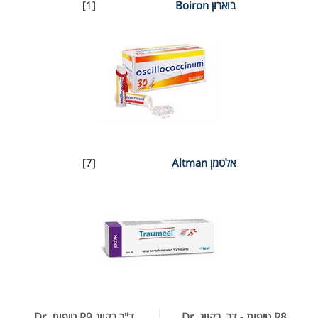
בוארון Boiron
[1]
אלטמן Altman
[7]
R8 טיפות - דר. רקווג Dr.
ד"ר רקווג R9 טיפות Dr.