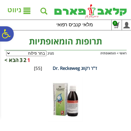
לתפריט
לתוכן
לתפריט
אתר
המרכזי
נגישות
ניווט
0
מלאי קנביס רפואי
פ
תרופות הומאופתיות
סר
ראשי
>
הומאופתיה
מציג
1
2
3
הבא >
ד"ר רקווג Dr. Reckeweg
[55]
נג