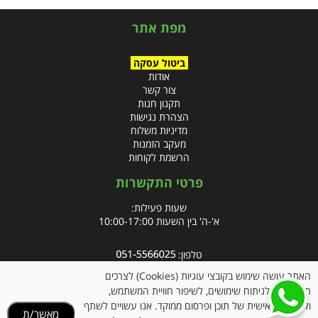
מפת אתר
ביטול עסקה
אודות
צור קשר
תקנון חנות
הצהרת נגישות
מדיניות משלוח
מעקב הזמנות
הרשמת לקוחות
פרטי התקשרות
שעות פעילות:
א'-ה' בין השעות 10:00-17:00
טלפון:
פקס: 09-8666832
האתר עושה שימוש בקובצי עוגיות (Cookies) לצרכים
תפעוליים, לניתוח שימושים, לשיפור חוויית המשתמש,
אימייל:
info@clubpharm.co.il
ולהתאמה אישית של תוכן ופרסום ממוקד. אנו עשויים לשתף
מאשר/ת