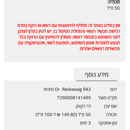
תכולה:
50 מ"ל
אין במידע באתר זה תחליף להיוועצות עם רופא או רוקח בטרם
רכישת תכשיר רפואי והתחלת הטיפול בו. יש לעיין בעלון לצרכן
לפני השימוש בתכשיר רפואי. מומלץ להתייעץ עם הרוקח בכל
הנוגע למטרות ואופן השימוש, תופעות לוואי, אינטראקציה עם
תכשירים רפואיים אחרים.
מידע נוסף
דגם
Dr. Reckeweg R43 טיפות
מק"ט מוצר
7290008141499
שם יצרן
דר רקווק
תכולה
50 מ"ל (149.80 ₪ ל-100 מ"ל)
זמן אספקה
3 ימים