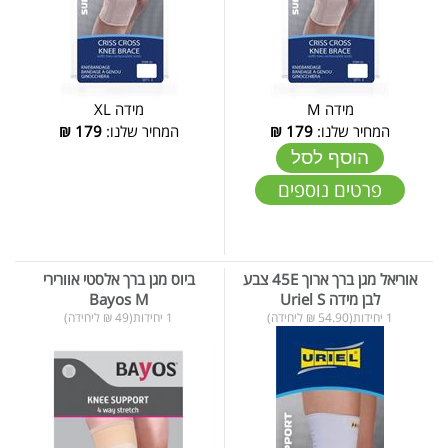
מידה M
מידה XL
המחיר שלנו:
179
₪
המחיר שלנו:
179
₪
הוסף לסל
פרטים נוספים
אוריאל מגן ברך ארוך 45E צבע
ביוס מגן ברך אלסטי אוורירי
לבן מידה Uriel S
Bayos M
1 יחידות(54.90 ₪ ליחידה)
1 יחידות(49 ₪ ליחידה)