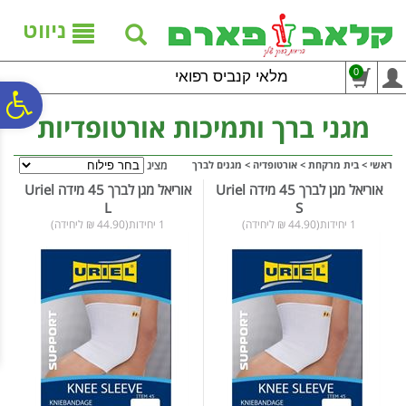
לתפריט
לתוכן
לתפריט
אתר
המרכזי
נגישות
ניווט
0
מלאי קנביס רפואי
פ
מגני ברך ותמיכות אורטופדיות
סר
ראשי
>
בית מרקחת
>
אורטופדיה
>
מגנים לברך
מציג
אוריאל מגן לברך 45 מידה Uriel
אוריאל מגן לברך 45 מידה Uriel
L
S
נג
1 יחידות(44.90 ₪ ליחידה)
1 יחידות(44.90 ₪ ליחידה)