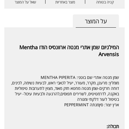
קניה בטוחה
מוצר באחריות
שאל על המוצר
על המוצר
המילניום שמן אתרי מנטה ארוונסיס הודו Mentha
Arvensis
שמן מנטה אתרי שם בוטני: MENTHA PIPERITA
מומלץ: מרענן, מקרר, מעורר, יעיל לכאבי ראש, לבעיות נשימה, לכינים,
דוחה חרקים-שמן מנטה מחטא חזק מאוד, מצוין לתערובות טיפוליות
באקנה, לדרמטיטיס, לשרירים תפוסים,להרגעה ולבעיות עיכול- יעיל
בטיפול לעור דלקתי ומגורה
ארץ יצור: סיןמנתה PEPPERMINT
תכולה: