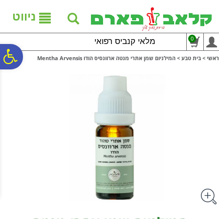
לתפריט
לתוכן
לתפריט
אתר
המרכזי
נגישות
ניווט
0
מלאי קנביס רפואי
פ
ראשי
>
בית טבע
>
המילניום שמן אתרי מנטה ארוונסיס הודו Mentha Arvensis
סר
נג