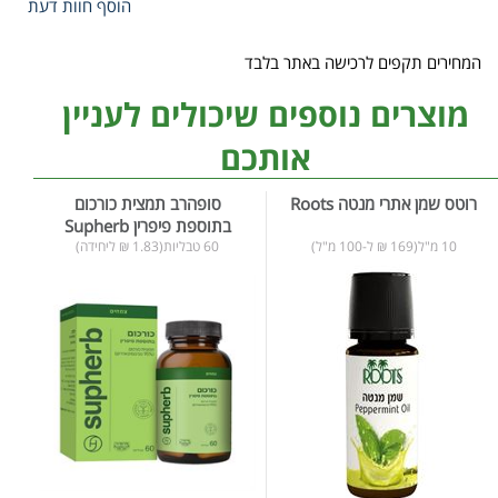
הוסף חוות דעת
המחירים תקפים לרכישה באתר בלבד
מוצרים נוספים שיכולים לעניין
אותכם
רוטס שמן אתרי מנטה Roots
סופהרב תמצית כורכום
בתוספת פיפרין Supherb
10 מ"ל(169 ₪ ל-100 מ"ל)
60 טבליות(1.83 ₪ ליחידה)