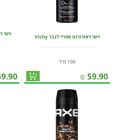
וישי ד
וישי דאודורנט ספריי לגבר Vichy
100 מ"ל
59.90
₪
59.90