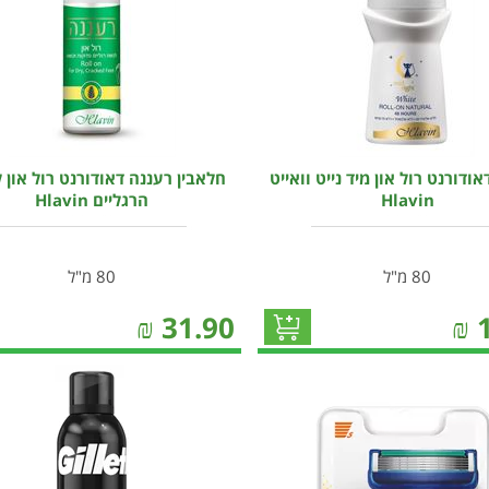
אודורנט רול און מיד נייט וואייט
חלאבין רעננה דאודורנט רול און 
Hlavin
הרגליים Hlavin
80 מ"ל
80 מ"ל
₪
31.90
₪