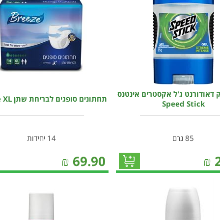
 דאודורנט ג'ל אקסטרים אינטנס
תחתונים סופגים לבריחת שתן Breeze XL
Speed Stick
85 גרם
14 יחידות
₪
69.90
₪