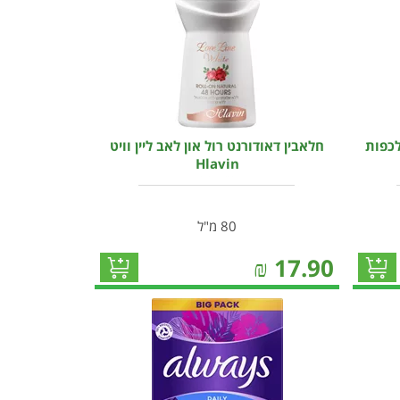
לכפות
חלאבין דאודורנט רול און לאב ליין וויט
Hlavin
80 מ"ל
₪
17.90