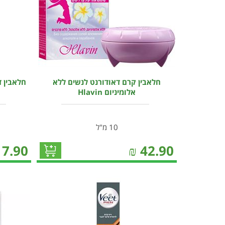
חלאבין קרם דאודורנט לנשים ללא
חלאבין ד
אלומיניום Hlavin
10 מ"ל
17.90
₪
42.90