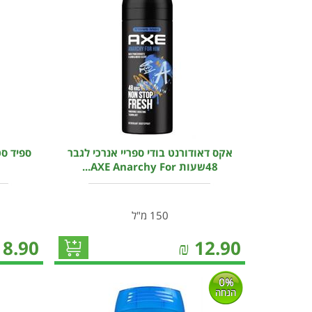
אקס דאודורנט בודי ספריי אנרכי לגבר
ספיד סט
48שעות AXE Anarchy For...
150 מ"ל
18.90
₪
12.90
0%
הנחה