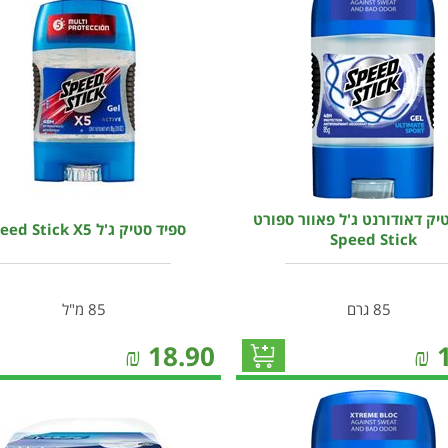
יק דאודורנט ג'ל פאוור ספורט
ספיד סטיק ג'ל Speed Stick X5
Speed Stick
85 גרם
85 מ"ל
₪
18.90
₪