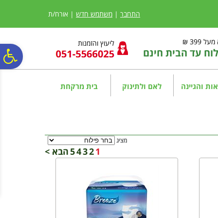
לתפריט
לתוכן
לתפריט
אתר
המרכזי
נגישות
התחבר
|
משתמש חדש
| אורח/ת
ל 399 ₪
ליעוץ והזמנות
ח עד הבית חינם
פ
סר
ות והגיינה
לאם ולתינוק
בית מרקחת
נג
מציג
1
2
3
4
5
הבא >