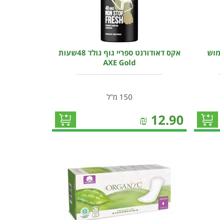
מוש
אקס דאודורנט ספריי גוף גולד 48שעות
AXE Gold
150 מ"ל
₪
12.90