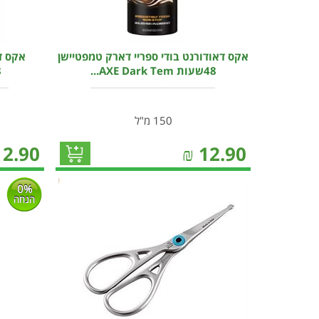
אקס דאודורנט בודי ספריי דארק טמפטיישן
אקס דא
48שעות AXE Dark Tem...
48
150 מ"ל
12.90
₪
12.90
0%
הנחה