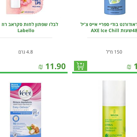
ודורנט בודי ספריי אייס צ'יל
לבלו שפתון לחות סקראב רוז 
שעות AXE Ice Chill
Labello
150 מ"ל
4.8 גרם
₪
11.90
₪