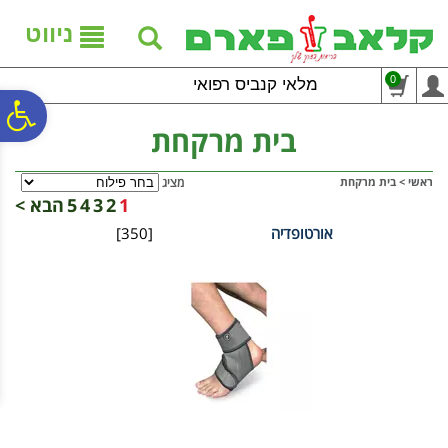
לתפריט
לתוכן
לתפריט
אתר
המרכזי
נגישות
ניווט
0
מלאי קנביס רפואי
פ
בית מרקחת
סר
ראשי
>
בית מרקחת
מציג
1
2
3
4
5
הבא >
אורטופדיה
[350]
נג