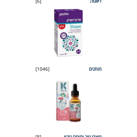
דיאטה
[6]
מותגים
[1046]
מוצרי נייר וחומרי ניקוי
[8]