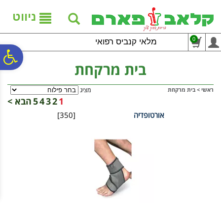
לתפריט
לתוכן
לתפריט
אתר
המרכזי
נגישות
ניווט
0
מלאי קנביס רפואי
פ
בית מרקחת
סר
ראשי
>
בית מרקחת
מציג
1
2
3
4
5
הבא >
אורטופדיה
[350]
נג