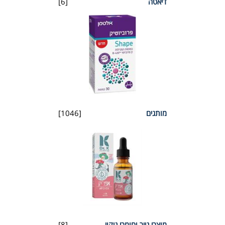
דיאטה
[6]
מותגים
[1046]
מוצרי נייר וחומרי ניקוי
[8]