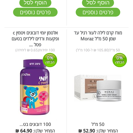
הוסף לסל
הוסף לסל
פרטים נוספים
פרטים נוספים
מורז קרם לילה לעור רגיל עד
אלטמן יומי דובונים ויטמין c
שמן 50 מ"ל Moraz
ופקעות ורדים לילדים בטעם
פטל ...
50 מ"ל(105.80 ₪ ל-100 מ"ל)
100 יחידות(0.65 ₪ ליחידה)
0%
0%
הנחה
הנחה
50 מ"ל
100 דובונים בט...
המחיר שלנו:
52.90
₪
המחיר שלנו:
64.90
₪