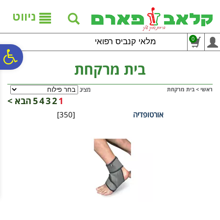
לתפריט
לתוכן
לתפריט
אתר
המרכזי
נגישות
ניווט
0
מלאי קנביס רפואי
פ
בית מרקחת
סר
ראשי
>
בית מרקחת
מציג
1
2
3
4
5
הבא >
אורטופדיה
[350]
נג