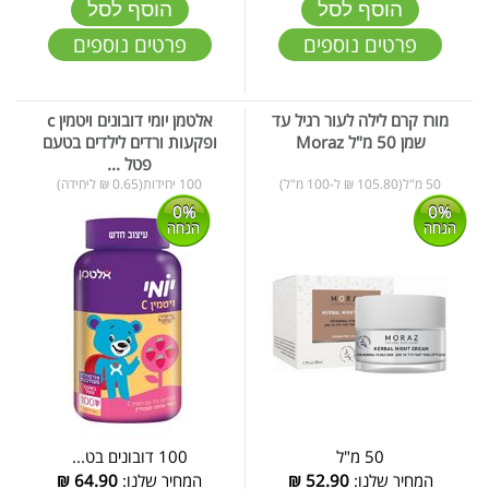
הוסף לסל
הוסף לסל
פרטים נוספים
פרטים נוספים
מורז קרם לילה לעור רגיל עד
אלטמן יומי דובונים ויטמין c
שמן 50 מ"ל Moraz
ופקעות ורדים לילדים בטעם
פטל ...
50 מ"ל(105.80 ₪ ל-100 מ"ל)
100 יחידות(0.65 ₪ ליחידה)
0%
0%
הנחה
הנחה
50 מ"ל
100 דובונים בט...
המחיר שלנו:
52.90
₪
המחיר שלנו:
64.90
₪