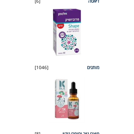
דיאטה
[6]
מותגים
[1046]
מוצרי נייר וחומרי ניקוי
[8]