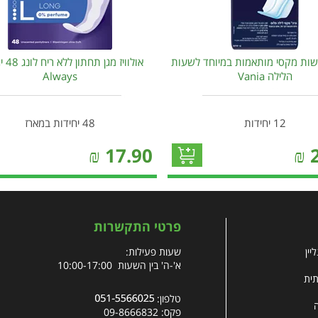
שות מקסי מותאמות במיוחד לשעות
אולוויז 
הלילה Vania
Always
12 יחידות
48 יחידות במארז
₪
17.90
₪
פרטי התקשרות
יין
שעות פעילות:
א'-ה' בין השעות 10:00-17:00
תית
טלפון:
פקס: 09-8666832