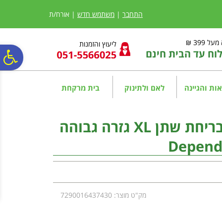
לתפריט
לתוכן
לתפריט
אתר
המרכזי
נגישות
התחבר
|
משתמש חדש
| אורח/ת
ל 399 ₪
ליעוץ והזמנות
ח עד הבית חינם
פ
סר
ות והגיינה
לאם ולתינוק
בית מרקחת
נג
דיפנד תחתונים סופגים לבריחת שתן XL גזרה גבוהה
מק"ט מוצר: 7290016437430