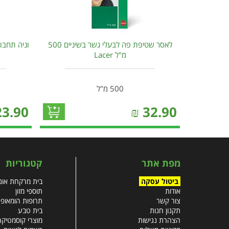
לאסר שטיפת פה לבעלי גשר בשיניים 500
וניה תחבו
מ"ל Lacer
500 מ"ל
23.90
₪
32.90
מפת אתר
קטגוריות
ביטול עסקה
בית מרקחת אונל
אודות
תוספי מזון
צור קשר
תרופות הומאופ
תקנון חנות
בית טבע
הצהרת נגישות
מוצרי קוסמטיקה