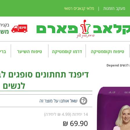
מעקב הזמנות
|
מלאי קנאביס רפואי
בקניה מע
משלו
טיפוח וקוסמטיקה
דרמו קוסמטיקה
טיפוח השיער
בריא
לנשים Depend
שאל אותנו על מוצר זה
14 יחידות (4.99 ₪ ליחידה)
69.90 ₪