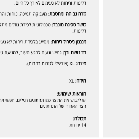
דליפות וריחות לא נעימים לאורך כל היום.
גזרה גבוהה ומחטבת:
מעניקה תמיכה, נוחות והת
כושר ספיגה מוגבר:
טכנולוגיית לכידת נוזלים מ
דליפות.
מנגנון ניטרול ריחות:
מסייע בלכידת ריחות לא נעי
בד נושם ורך:
גמיש ונעים למגע העור, למניעת גיר
מידה:
XL (אידיאלי לגזרות רחבות).
מידה:
XL
הוראות שימוש:
יש ללבוש את המוצר כמו תחתונים רגילים. חפשי את
הצד האחורי של התחתונים
תכולה:
14 יחידות