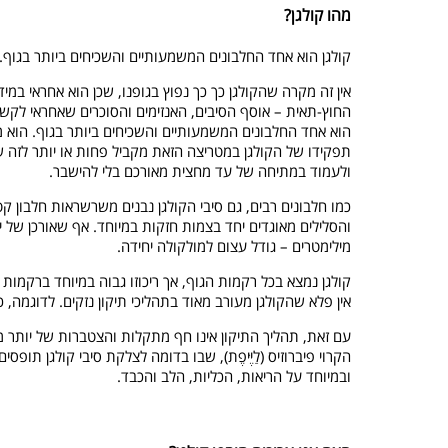
מהו קולגן?
קולגן הוא אחד החלבונים המשמעותיים והשכיחים ביותר בגוף. הוא מהווה כ-25% מכלל החלבונים בגוף, ושוקל כ-5%
אין זה מקרה שהקולגן כך כך נפוץ בגופנו, שכן הוא אחראי במי
החוץ-תאית – אוסף הסיבים, האנזימים והסוכרים שאחראי לקשו
הוא אחד החלבונים המשמעותיים והשכיחים ביותר בגוף. הוא מהווה כ-25% מכלל החלבונים בגוף, ושוקל כ-5% ממשקל הג
ולעמוד במתיחה של עד מחצית מאורכם בלי להישבר.
כמו חלבונים רבים, גם סיבי הקולגן נבנים משרשראות חלבון 
מילימטרים – גודל עצום למולקולה יחידה.
קולגן נמצא בכל רקמות הגוף, אך ריכוזו גבוה במיוחד ברקמות 
אין פלא שהקולגן מעורב מאוד בתהליכי תיקון נזקים. לדוגמה, 
עם זאת, תהליך התיקון אינו חף מתקלות והצטברות של יותר מד
הקרוי פיברוזיס (לַיֶּיפֶת), שבו בדומה לצלקת סיבי קולגן ת
ובמיוחד על הריאות, הכליות, הלב והכבד.