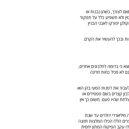
אם לצורך, כשהן נבנות או
טין ולא תשפיע כלל על תפקוד
גן יפורקו לאבני הבניין
ות ובכך להעשיר את הקרם.
שובה באמת היא שהקולגן שבתוספים הללו פשוט לא יגיע ליעדו, משום שהוא יפורק הרבה קודם. כבר בשלהי שנות ה-70 נמצא כי בדומה לחלבונים אחרים,
ם לא מכיל כמות חריגה
 לעבור את דפנות המעי בהן הוא
לבון קצרים בשם פפטידים או
צלחת שהיו פעם. משום כך אין
 מיליארדי דולרים עד שנת
מארצות הברית שמרבית המוצרים הללו הכילו המלצות תזונה
לו עקב הפיקוח המתון יחסית