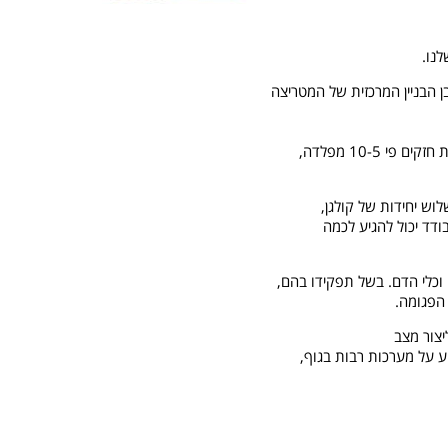
ן הבניין המרכזית של המטריצה
תפקידו של הקולגן במטריצה הזאת מקביל פחות או יותר לזה שממלאים מוטות הפלדה בבטון במבנים מודרניים. בפועל, סיבי קולגן יכולים להיות חזקים פי 10-5 מפלדה,
וש יחידות של קולגן,
, אורכו של סיב קולגן בודד יכול להגיע לכמה
 וכלי הדם. בשל תפקידו בהם,
 הפגומה.
יצור מצב
יע על מערכות רבות בגוף,