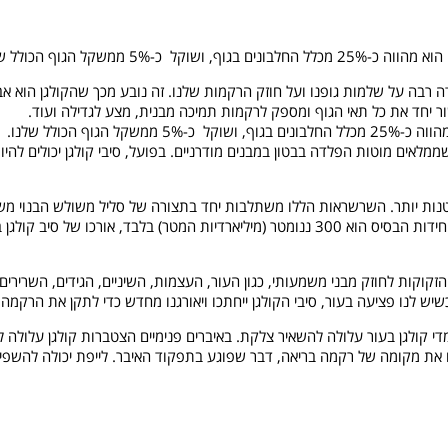
 ממשקל הגוף הכולל שלנו.
דה רבה על שלמות גופנו ועל חוזק הרקמות שלנו. זה נובע מכך שהקולגן הוא אב
ר יחד את כל תאי הגוף ומספק לרקמות תמיכה מבנית, מצע לגדילה ועוד.
וף הכולל שלנו.
קטנות יותר. השרשראות הללו משתלבות יחד בתצורה של סליל משולש הבנוי משל
והסלילים מאוגדים יחד בצמות חזקות במיוחד. אף שאורכן של יחידות הבסיס הוא 300 ננומטר (מיליארדיות המטר) בלבד
הזקוקות לחוזק מבני משמעותי, כגון העור, העצמות, השיניים, הגידים, השרירים
כשיש לנו פציעה בעור, סיבי הקולגן ייחתכו ויאורגנו מחדש כדי לתקן את הרקמה
י קולגן בעור עלולה להשאיר צלקת. באיברים פנימיים הצטברות קולגן עלולה ל
ופסים את מקומה של רקמה בריאה, דבר שפוגע בתפקוד האיבר. לייפת יכולה להשפ