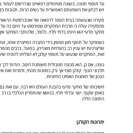
על תוספי תזונה, בשונה מטיפולים רפואיים שנדרשים לעמוד ב
ויש לבחון את השפעתם האפשרית על נשים הרות, תגובות בין-
סקירה שנעשתה בבית הספר לרפואה של אוניברסיטת הרווארד 
מהסקירה עולה כי מרבית המחקרים שפורסמו עד היום כה על הפ
מחקר מדעי הוא היותו בלתי תלוי, כלומר, שלכותבי המחקר אי
כשמחקר על תוסף מזון ממומן בידי החברה המייצרת אותו, ועל
שליצרניות יש עניין רב בהצלחת מוצריהן. בפועל, ברבים מה
זאת, המחקרים שנעשו על תוספי קולגן לא הצליחו להוכיח שיש 
גופנו, אם כן, הוא מכונה מטבולית משומנת היטב. הודות לכך 
חלבוני הגוף. קולגן מצוי אך ורק במזונות מהחי, ולמרות זאת א
הנכון של חומצות האמינו החיוניות.
חשיבותו של מחקר מדעי בהבנת העולם היא רבה. עם זאת גם ה
באופן שקוף, ישר ובלתי תלוי. בנושא שהתמריץ הכלכלי בו רב 
התזונה הללו.
יתרונות הקולגן