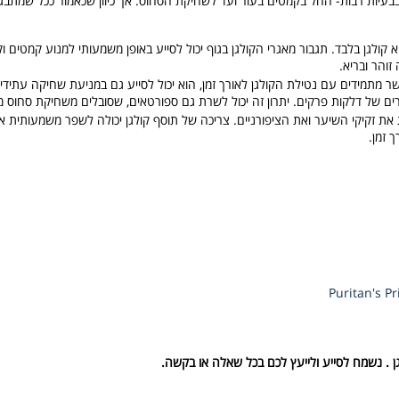
בבעיות רבות- החל בקמטים בעור ועד לשחיקת הסחוס. אך כיוון שכאמור ככל שמתבגר
80% מהרכב העור שלנו הוא קולגן בלבד. תגבור מאגרי הקולגן בגוף יכול לסייע באופן משמעותי למנוע 
זוהר ובריא.
אשר מתמידים עם נטילת הקולגן לאורך זמן, הוא יכול לסייע גם במניעת שחיקה עתיד
ים של דלקות פרקים. יתרון זה יכול לשרת גם ספורטאים, שסובלים משחיקת סחוס 
ת את זקיקי השיער ואת הציפורניים. צריכה של תוסף קולגן יכולה לשפר משמעותית 
 זמן.
גן . נשמח לסייע ולייעץ לכם בכל שאלה או בקשה.