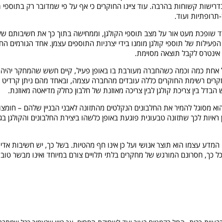
דרישות קשוחות בהרבה. עוד ציינו החוקרים כי אף על פי שמדובר רק בתוספי ת
תרופתיות ועוד.
שופכת מעט אור על מצב תוספי הקולגן, וממחישה בתוך כך את חשיבותם של מ
עילות של תוספי קולגן מומנו בידי יצרניות התוספים עצמן. אחד הגורמים הח
ן אינטרס לקבל תוצאה מסוימת.
 אחת כמה וכמה כשהחברה מעורבת בו באופן פעיל, קיים חשש שהמחקר יהיה מו
מחקרים רשימת החוקרים כללה עובדים מהחברה עצמה, ובאחד מהם ניתן קרדיט 
הבדל בין צריכת קולגן לבין צריכה מאוזנת של חלבון כחלק מדיאטה מאוזנת.
הוא מסוגל להמיר את החלבונים הנקלטים מהתזונה לאבני הבניין שלהם – חומצות 
ין ראיות לכך שתזונה טבעונית פוגעת באופן כלשהו ביצירת החלבונים והקולגן בג
מדע עצמו הוא תוצר אנושי ועל כן אינו חף מהטיות. בשל כך, יש חשיבות אדי
כל כך, חסרונם המורגש של מחקרים בלתי תלויים צורם במיוחד ואינו מבשר טוב