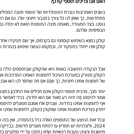
האם אנו צריכים תוספי קולגן?
בשנים האחרונות גוברת הפופולריות של תוספי תזונה המכילים ק
מתחדשות, כך שאין לנו כל צורך בתגבור חיצוני שלו. גם אם הי
גופנו. בצד המעודד, מאותה סיבה התוספת הזאת לא יכולה גם לה
הבסיסיות שלהם.
קולגן נמצא בשימוש קוסמטי גם בקרמים, אך שם תפקידו אחר,
קולגן אינו ייחודי בתפקוד זה, ובמקומו נעשה שימוש בנגזרות ש
הקולגן מפורק במערכת העיכול לחומצות האמינו המרכיבות אותו
של חומצות אמינו חיוניות, כך שגם אם מה שחסר לנו הוא אבני ב
יותר מכך, מרבית תוספי הקולגן אינם מכילים את החלבון בתצור
אמור להיספג (זה יהיה רע מאוד אם הוא יחדור). בכדי לאפשר ס
אף לחומצות אמינו בודדות. שברים אלו אמנם מסוגלים להיספג 
ייתרון בצריכת חומצות אמינו שמקורן בקולגן, לחומצות אמינו 
ובכל זאת ההיצע של התוספים האלה גדל בהתמדה, ואין בזה שו
מיושנות והציגו טענות רפואיות שלא נתמכו על ידי מחקרים ב