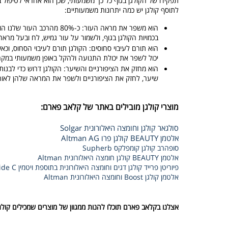
תפקידו של הקולגן בגוף כל כך משמעותי, שכן הוא אחראי לטיפול 
לתוסף קולגן יש כמה יתרונות משמעותיים:
הוא משפר את מראה העור: כ-
בכמויות הקולגן בגוף, ולשמור על עור גמיש, לח ובעל מראה 
הוא תורם לעיבוי סחוסים: הקולגן תורם לעיבוי הסחוס, וכ
יכול לשפר את יכולת התנועה ולהקל באופן משמעותי במקר
הוא מחזק את הציפורניים והשיער: הקולגן דרוש כדי לבנו
שיער, לחזק את הציפורניים ולשפר את המראה שלהן לאורך
מוצרי קולגן מובילים באתר של קלאב פארם:
סולגאר קולגן וחומצה היאלורונית Solgar
אלטמן BEAUTY קולגן פרו Altman AG
סופהרב קולגן קומפלקס Supherb
אלטמן BEAUTY קולגן חומצה היאלורונית Altman
פיוריטן פרייד קולגן דגים וחומצה היאלורונית בתוספת ויטמין Puritan's Pride C
אלטמן קולגן Boost וחומצה היאלורונית Altman
אצלנו בקלאב פארם תוכלו להנות ממגוון של מוצרים שמכילים קול