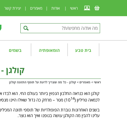
ראשי
|
אודות
|
מאמרים
|
יצירת קשר
|
בית טבע
הומאופתיה
בשמים
קולגן -
ראשי
>
מאמרים
>
קולגן - כל מה שצריך לדעת על תוסף התזונה קולגן
קולגן הוא כנראה החלבון הנפוץ ביותר בעולם החי. הוא לבדו א
14
לכמאה טריליון (10
) מטר – מרחק כה גדול שאילו היינו מנס
בשנים האחרונות גוברת הפופולריות של תוספי תזונה המכילים ק
עלינו להבין מה הקולגן עושה בגופנו ואיך הוא נוצר.