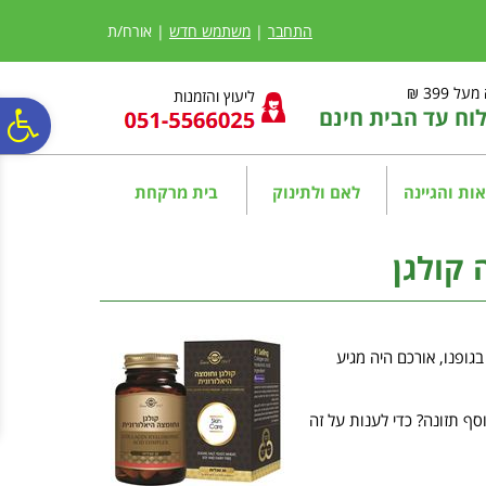
לתפריט
לתוכן
לתפריט
אתר
המרכזי
נגישות
התחבר
|
משתמש חדש
| אורח/ת
ל 399 ₪
ליעוץ והזמנות
ח עד הבית חינם
פ
סר
ות והגיינה
לאם ולתינוק
בית מרקחת
נג
 קולגן
גופנו, אורכם היה מגיע
סף תזונה? כדי לענות על זה