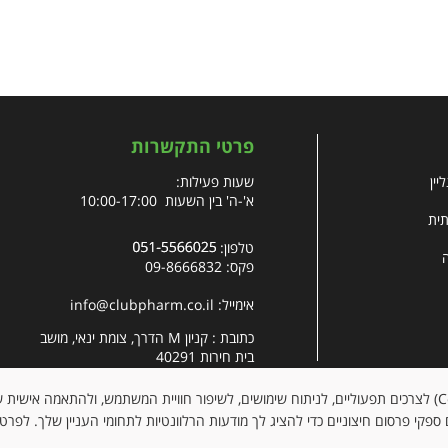
פרטי התקשרות
יין
שעות פעילות:
א'-ה' בין השעות 10:00-17:00
תית
טלפון:
פקס: 09-8666832
אימייל:
info@clubpharm.co.il
כתובת : קניון M הדרך, צומת ינאי, מושב
בית חירות 40291
האתר עושה שימוש בקובצי עוגיות (Cookies) לצרכים תפעוליים, לניתוח שימושים, לשיפור חוויית המשתמש, ולהתאמה א
ספקי פרסום חיצוניים כדי להציג לך מודעות הרלוונטיות לתחומי העניין שלך. לפרט