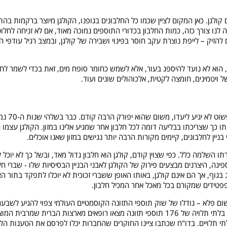
ולגן. כאן המקום לציין שכמו כל החלבונים בגופנו, הקולגן מיוצר ברקמות בהת
ה לנו צורך כזה, כמות החלבון בכדורי התוספים נמוכה מאוד, אם לא זניחה לחלו
זיק – לייפת נוצרת עקב חוסר בפינוי ושבירה של קולגן, ובמצב רגיל עודפי הקול
 הוא לא נועד להיספג בעור, אלא לשמש כחומר סופח מים, זאת בכדי לשמר לח
ל ויטמינים, חומצה לקטית, אלכוהולים שונים ועוד.
אבל הנקודה הח
 כך שצריכתו בבליעה דומה לכל חלבון אחר שמגיע אלינו במזון. הקולגן עצמו ג
ניין לחלבונים, קיימים מקורות הרבה יותר נגישים במזון שאנו אוכלים.
תו השלמה כלל. כפי שצוין קודם, קולגן הוא חלבון גדול מאד, ובשל כך לא יוכל
פיגה, היצרנים מבצעים פירוק של הקולגן לאבני הבניין הבסיסיות שלו - שברי ח
בגוף, אך הם אינם קולגן, באותו האופן ששברי זכוכית לא יוכלו לתפקד בתור ה
ופפטידים שמקורם בכל מאכל אחר המכיל חלבון.
ם פלא – גודלו של שוק תוספי התזונה הקוסמטיים העולמי צפוי להגיע לשבעה
2024, וליצרניות יש תמריץ עז לפתח מוצרים חדשים. בבדיקה בלתי תלויה של 176 תוספי תזונה מצאו רופאים 
לתי תלויים. בדו"ח שכתבו ציינו החוקרים שהחברות יכלו לפרסם את הטענות הל