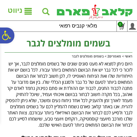
לתפריט
לתוכן
לתפריט
אתר
המרכזי
נגישות
ניווט
0
מלאי קנביס רפואי
פ
בשמים מומלצים לגבר
סר
ראשי
>
מאמרים2
>
בשמים מומלצים לגבר
היום ניתן למצוא לא מעט סוגים שונים של בשמים מומלצים לגבר, אך יש
לזכור כי לכל גבר יש את הבושם המתאים ביותר עבורו. לכל בושם יש את
נג
הייחודיות שלו ואת הניחוח האופייני לו, לכן חשוב לבחור את הבושם
המתאים ביותר לטעם של כל גבר ולסגנון הכללי שלו. בין אם מדובר על
מתנה לכבוד החגים, לכבוד יום ההולדת או סתם כפינוק נחמד לאדם יקר
ואהוב, בכל מקרה חשוב לבחור בבושם איכותי ועמיד, שיוכל להחזיק
מעמד לאורך זמן ולהעניק לכל אחד ניחוח נעים ומשכר, שלא ניתן להפסיק
להריח. אנו באתר קלאב פארם נשמח להמליץ לכם על בשמים מומלצים
לגבר ולסייע לכם לבחור את הבושם האידיאלי ביותר עבורכם. צוות האתר
שלנו מורכב מיועצי קוסמטיקה, רוקחים ויועצי טבע, שישמחו לסייע לכם
לבחור את הבושם המתאים ביותר לטעם האישי שלכם.