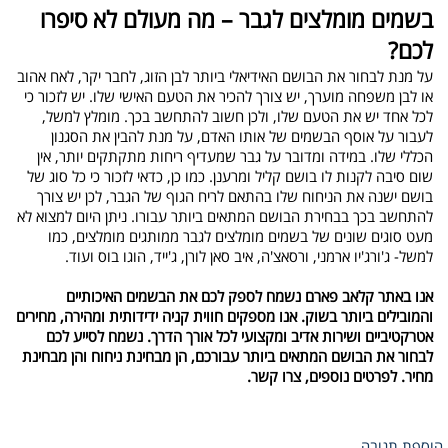
בשמים מומלצים לגבר – מה מעולם לא סיפרו
לכם?
על מנת לבחור את הבושם האידיאלי ביותר לבן הזוג, לחבר יקר, לאח אהוב
או לבן משפחה מוערך, יש צורך להכיר את הטעם האישי שלו. יש לזכור כי
לכל אחד יש את הטעם שלו, ולכן חשוב להתחשב בכך. מומלץ למשל,
לעבור על אוסף הבשמים של אותו האדם, על מנת להבין את הסגנון
הכללי שלו. במידה ומדובר על גבר שמעדיף ריחות מתקתקים יותר, אין
שום סיבה לקנות לו בושם קליל ומרענן. כמו כן, כדאי לזכור כי כל סוג של
בושם ישנה את הניחוח שלו בהתאם לריח הגוף של הגבר, לכן יש צורך
להתחשב בכך בבחירת הבושם המתאים ביותר עבורו. ניתן היום למצוא לא
מעט סוגים שונים של בשמים מומלצים לגבר ממותגים מומלצים, כמו
למשל- ג'ורג'יו ארמני, ורסאצ'ה, איב סאן לורן, ג'ייד, הוגו בוס ועוד.
אנו באתר קלאב פארם נשמח לספק לכם את הבשמים האיכותיים
והמובילים ביותר בשוק. אנו מספקים חווית קניה ידידותית ומהירה, מחירים
אטרקטיביים ושירות אדיב ומקצועי לכל אורך הדרך. נשמח לסייע לכם
לבחור את הבושם המתאים ביותר עבורכם, הן מבחינת ניחוח והן מבחינת
מחיר. לפרטים נוספים, צרו קשר.
הוספת תגובה