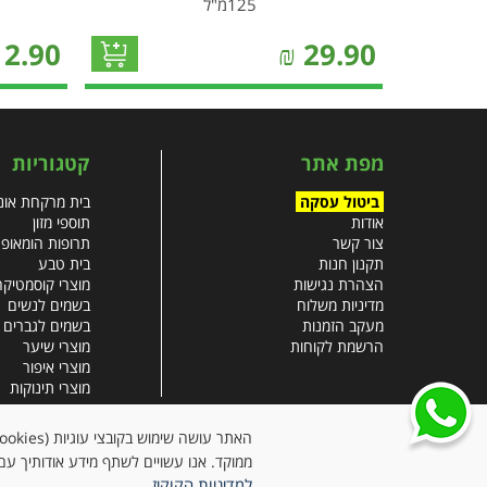
125מ"ל
12.90
₪
29.90
מפת אתר
קטגוריות
ביטול עסקה
בית מרקחת אונל
אודות
תוספי מזון
צור קשר
תרופות הומאופ
תקנון חנות
בית טבע
הצהרת נגישות
מוצרי קוסמטיקה
מדיניות משלוח
בשמים לנשים
מעקב הזמנות
בשמים לגברים
הרשמת לקוחות
מוצרי שיער
מוצרי איפור
מוצרי תינוקות
צבעי שיער
עזרים רפואיים
ממוקד. אנו עשויים לשתף מידע אודותיך עם 
למדיניות הקוקיז