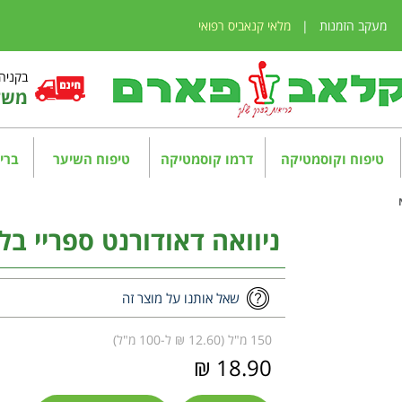
מעקב הזמנות
|
מלאי קנאביס רפואי
בקניה מע
משלו
טיפוח וקוסמטיקה
דרמו קוסמטיקה
טיפוח השיער
בריא
ניוואה דאודורנט ספריי בלאק 
שאל אותנו על מוצר זה
150 מ"ל (12.60 ₪ ל-100 מ"ל)
18.90 ₪