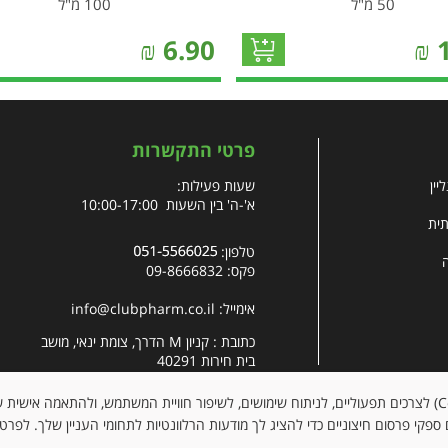
50 מ"ל
100 מ"ל
₪
6.90
₪
פרטי התקשרות
יין
שעות פעילות:
א'-ה' בין השעות 10:00-17:00
תית
טלפון:
פקס: 09-8666832
אימייל:
info@clubpharm.co.il
כתובת : קניון M הדרך, צומת ינאי, מושב
בית חירות 40291
האתר עושה שימוש בקובצי עוגיות (Cookies) לצרכים תפעוליים, לניתוח שימושים, לשיפור חוויית המשתמש, ולהתאמה א
ספקי פרסום חיצוניים כדי להציג לך מודעות הרלוונטיות לתחומי העניין שלך. לפרט