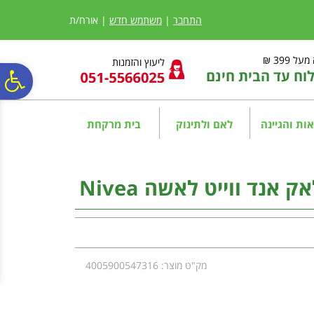
לתפריט
לתוכן
לתפריט
אתר
המרכזי
נגישות
התחבר
|
משתמש חדש
| אורח/ת
ל 399 ₪
ליעוץ והזמנות
ח עד הבית חינם
פ
סר
ות והגיינה
לאם ולתינוק
בית מרקחת
נג
אנד ווייט לאשה Nivea
מק"ט מוצר: 4005900547316