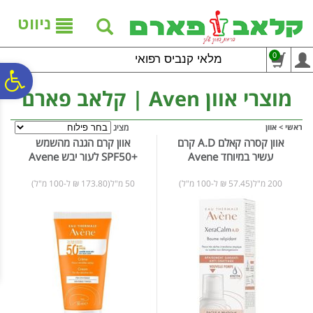
לתפריט
לתוכן
לתפריט
אתר
המרכזי
נגישות
ניווט
0
מלאי קנביס רפואי
פ
מוצרי אוון Aven | קלאב פארם
סר
ראשי
>
אוון
מציג
אוון קסרה קאלם A.D קרם
אוון קרם הגנה מהשמש
עשיר במיוחד Avene
+SPF50 לעור יבש Avene
נג
200 מ"ל(57.45 ₪ ל-100 מ"ל)
50 מ"ל(173.80 ₪ ל-100 מ"ל)