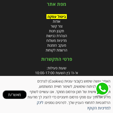
מפת אתר
ביטול עסקה
אודות
צור קשר
תקנון חנות
הצהרת נגישות
מדיניות משלוח
מעקב הזמנות
הרשמת לקוחות
פרטי התקשרות
שעות פעילות:
א'-ה' בין השעות 10:00-17:00
האתר עושה שימוש בקובצי עוגיות (Cookies) לצרכים
טלפון:
תפעוליים, לניתוח שימושים, לשיפור חוויית המשתמש,
פקס: 09-8666832
ולהתאמה אישית של תוכן ופרסום ממוקד. אנו עשויים לשתף
מאשר/ת
מידע אודותיך עם ספקי פרסום חיצוניים כדי להציג לך מודעות
אימייל:
info@clubpharm.co.il
לינק
הרלוונטיות לתחומי העניין שלך. לפרטים נוספים:
כתובת : קניון M הדרך, צומת ינאי, מושב בית חירות 40291
למדיניות הקוקיז