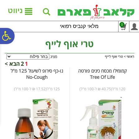
לתפריט
לתוכן
לתפריט
אתר
המרכזי
נגישות
ניווט
0
מלאי קנביס רפואי
פ
טרי אוף לייף
סר
ראשי
>
טרי אוף לייף
מציג
1
2
הבא >
קמומילו מכסח כינים פורטה
נו-כף סירופ לשיעול 125 מ"ל
נג
No-Cough
Tree Of Life
120 מ"ל(40.75 ₪ ל-100 מ"ל)
125 מ"ל(17.52 ₪ ל-100 מ"ל)