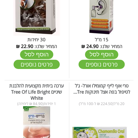
15 מ"ל
30 יחידות
המחיר שלנו:
24.90
₪
המחיר שלנו:
22.90
₪
הוסף לסל
הוסף לסל
פרטים נוספים
פרטים נוספים
טרי אוף לייף קמומילו אורל- ג'ל
ערכה ביתית מקצועית להלבנת
לטיפול בפה אצל תינוקות Tre...
שיניים Tree Of Life Bright
White
20 מ"ל(224.50 ₪ ל-100 מ"ל)
1 יחידות(84.90 ₪ ליחידה)