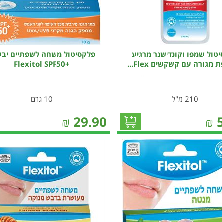
טול שמפו וקונדישנר מרגיע
פלקסיטול משחה לשפתיים יב
מגורה עם קשקשים Flex...
+Flexitol SPF50
210 מ"ל
10 גרם
₪
29.90
₪