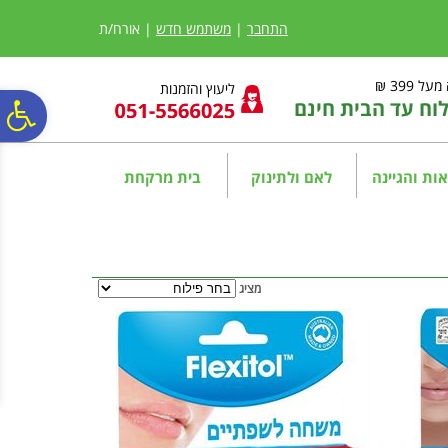
לתפריט
לתוכן
לתפריט
אתר
המרכזי
נגישות
התחבר
|
משתמש חדש
| אורח/ת
ל 399 ₪
ליעוץ והזמנות
ח עד הבית חינם
פ
סר
ות והגיינה
לאם ולתינוק
בית מרקחת
נג
מציג