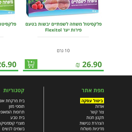
פלקסיטול משחה לשפתיים יבשות בטעם
פלקסיטו
פירות יער Flexitol
10 גרם
26.90
₪
26.90
מפת אתר
קטגוריות
ביטול עסקה
בית מרקחת אונל
אודות
תוספי מזון
צור קשר
תרופות הומאופ
תקנון חנות
בית טבע
הצהרת נגישות
מוצרי קוסמטיקה
מדיניות משלוח
בשמים לנשים