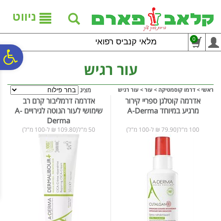
לתפריט
לתוכן
לתפריט
אתר
המרכזי
נגישות
ניווט
0
מלאי קנביס רפואי
פ
עור רגיש
סר
ראשי
>
דרמו קוסמטיקה
>
עור
>
עור רגיש
מציג
אדרמה קוטלגן ספריי קירור
אדרמה דרמליבור קרם רב
מרגיע במיוחד A-Derma
שימושי לעור הנוטה לגירויים A-
נג
Derma
100 מ"ל(79.90 ₪ ל-100 מ"ל)
50 מ"ל(109.80 ₪ ל-100 מ"ל)