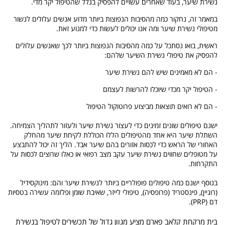
נשירת שיער, בעוד שאחרים עשויים להפסיק בגלל שהטיפול יקר מדי.
במאמר זה, נחקור כמה מהסיבות הנפוצות ביותר מדוע אנשים עלולים לנשור
מטיפולי נשירת שיער ומה אנו יכולים לעשות כדי למנוע זאת.
ראשית, בואו נסתכל על כמה מהסיבות הנפוצות ביותר לכך שאנשים עלולים
להפסיק את טיפולי נשירת השיער שלהם:
- הם לא מאמינים שיש להם נשירת שיער
- הטיפול יקר מכדי שיוכלו להרשות לעצמם
- הם לא רואים תוצאות מביצוע פרוטוקול הטיפול
ישנם טיפולים שונים זמינים כדי לעצור נשירת שיער ולעזור לתהליך הצמיחה.
השתלת שיער היא אחד מהטיפולים הללו הכוללת לקיחת שיער מהחלק
האחורי של הראש כדי לכסות אזורים בהם שיער אבד. הליך זה יכול להתבצע
על מטופלים שחווים נשירת שיער עקב מצב רפואי או כאלו שרוצים לכסות על
התקרחות.
בנוסף ישנם כמה טיפולים פופולריים ביותר לנשירת שיער והם: מינוקסידיל
(רוגיין), פינסטריד (פרופסיה), טיפולי לייזר, שאיבת שומן ופלזמה עשירה בטסיות
דם (PRP).
בית מרקחת קלאב פארם מציע מגוון גדול של תכשירים לטיפול בנשירת