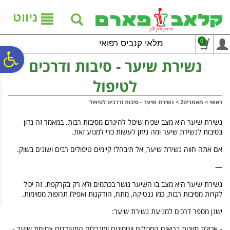
לתפריט
לתוכן
לתפריט
אתר
המרכזי
נגישות
ניווט
0
מלאי קנביס רפואי
פ
נשירת שיער - סיבות ודרכים
לטיפול
סר
ראשי
>
מאמרים2
>
נשירת שיער - סיבות ודרכים לטיפול
נג
נשירת שיער היא מצב שכיח שיכול להיגרם מסיבות רבות. במאמר זה נדון
בסיבות לנשירת שיער ומה ניתן לעשות כדי למנוע זאת.
אם אתה חווה נשירת שיער, אל תיבהל! קיימים טיפולים רבים ושונים בשוק.
—
נשירת שיער היא מצב בו השיער נושר בכתמים ולא רק בקרקפת. זה יכול
לקרות מסיבות רבות, כמו גנטיקה, מתח, הזדקנות ואפילו תרופות מסוימות.
ישנן מספר דרכים למניעת נשירת שיער:
- אכילת מזונות בריאים המכילים ויטמינים ומינרלים המעודדים צמיחת שיער -