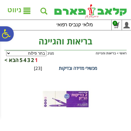
לתפריט
לתוכן
לתפריט
אתר
המרכזי
נגישות
ניווט
0
מלאי קנביס רפואי
פ
בריאות והגיינה
סר
ראשי
>
בריאות והגיינה
מציג
1
2
3
4
5
הבא >
מכשירי מדידה ובדיקות
[23]
נג