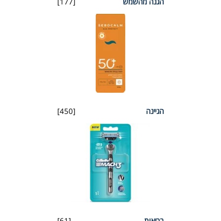
הגנה מהשמש
[177]
הגיינה
[450]
בריאות
[61]