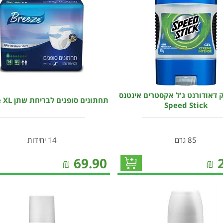
 דאודורנט ג'ל אקסטרים אינטנס
תחתונים סופגים לבריחת שתן Breeze XL
Speed Stick
85 גרם
14 יחידות
₪
69.90
₪