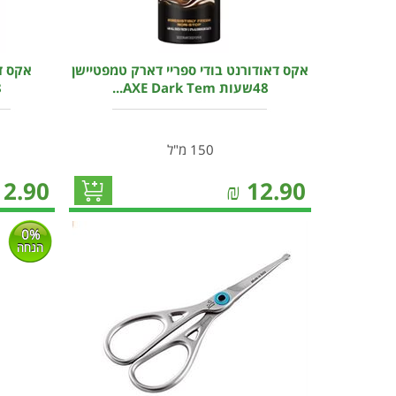
אקס דאודורנט בודי ספריי דארק טמפטיישן
אקס דא
48שעות AXE Dark Tem...
48
150 מ"ל
12.90
₪
12.90
0%
הנחה