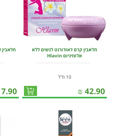
חלאבין קרם דאודורנט לנשים ללא
חלאבין ד
אלומיניום Hlavin
10 מ"ל
17.90
₪
42.90