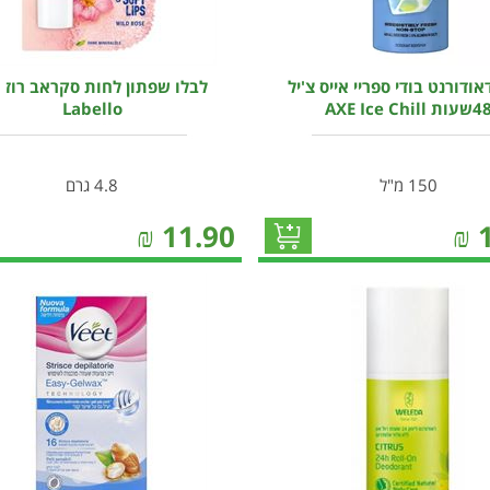
ודורנט בודי ספריי אייס צ'יל
לבלו שפתון לחות סקראב רוז 
שעות AXE Ice Chill
Labello
150 מ"ל
4.8 גרם
₪
11.90
₪