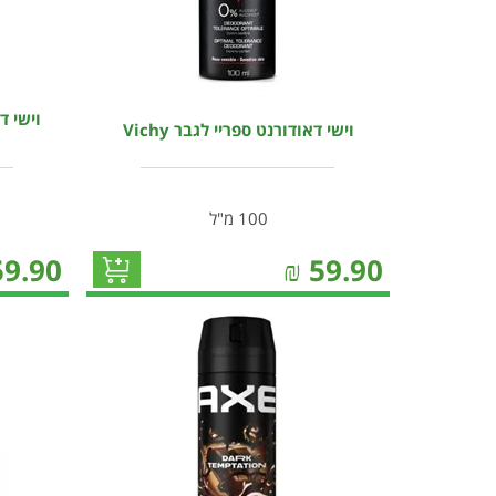
וישי ד
וישי דאודורנט ספריי לגבר Vichy
100 מ"ל
59.90
₪
59.90