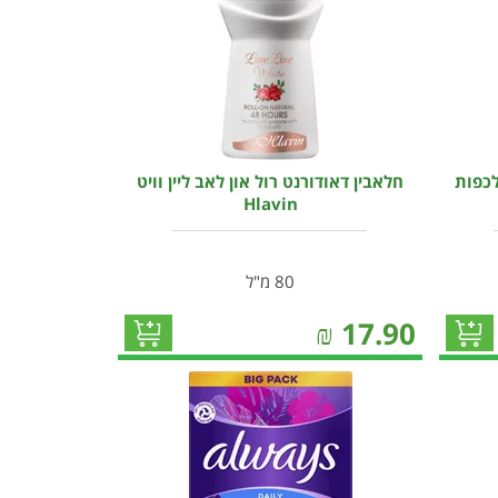
לכפות
חלאבין דאודורנט רול און לאב ליין וויט
Hlavin
80 מ"ל
₪
17.90