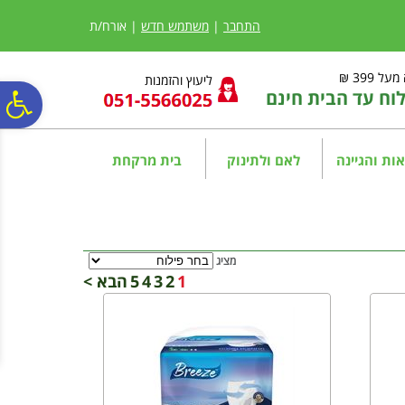
לתפריט
לתוכן
לתפריט
אתר
המרכזי
נגישות
התחבר
|
משתמש חדש
| אורח/ת
ל 399 ₪
ליעוץ והזמנות
ח עד הבית חינם
פ
סר
ות והגיינה
לאם ולתינוק
בית מרקחת
נג
מציג
1
2
3
4
5
הבא >