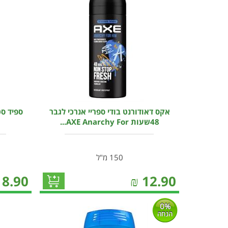
אקס דאודורנט בודי ספריי אנרכי לגבר
ספיד סט
48שעות AXE Anarchy For...
150 מ"ל
18.90
₪
12.90
0%
הנחה