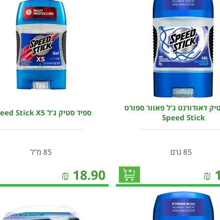
יק דאודורנט ג'ל פאוור ספורט
ספיד סטיק ג'ל Speed Stick X5
Speed Stick
85 גרם
85 מ"ל
₪
18.90
₪