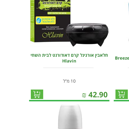
חלאבין אורגינל קרם דאודורנט לבית השחי
Hlavin
10 מ"ל
₪
42.90