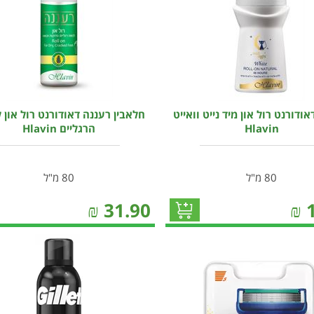
אודורנט רול און מיד נייט וואייט
חלאבין רעננה דאודורנט רול און 
Hlavin
הרגליים Hlavin
80 מ"ל
80 מ"ל
₪
31.90
₪