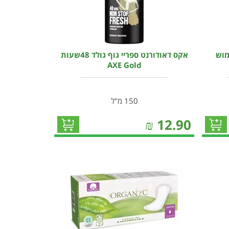
מוש
אקס דאודורנט ספריי גוף גולד 48שעות
AXE Gold
150 מ"ל
₪
12.90