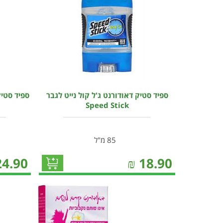
ספיד סטיק דאודורנט ג'ל קול נייט לגבר
ספיד סטיק
Speed Stick
85 מ"ל
24.90
₪
18.90