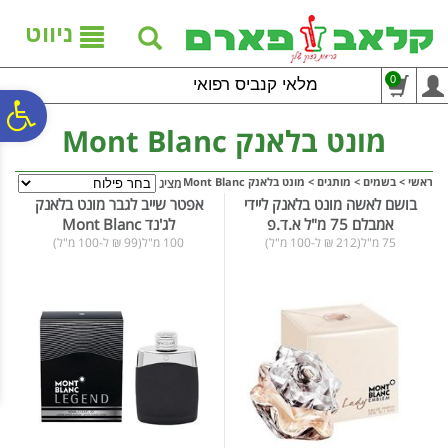
לתפריט
לתוכן
לתפריט
אתר
המרכזי
נגישות
ניווט
0
מלאי קנביס רפואי
פ
מונט בלאנק Mont Blanc
סר
ראשי
>
בשמים
>
מותגים
>
מונט בלאנק Mont Blanc
מציג
בושם לאשה מונט בלאנק ליידי
אפטר שייב לגבר מונט בלאנק
אמבלם 75 מ"ל א.ד.פ
לג'נד Mont Blanc
נג
75 מ"ל(212 ₪ ל-100 מ"ל)
100 מ"ל(99 ₪ ל-100 מ"ל)