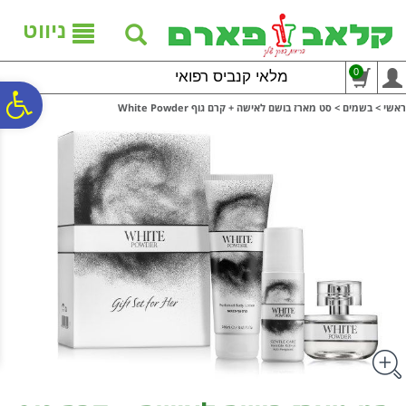
לתפריט
לתוכן
לתפריט
אתר
המרכזי
נגישות
ניווט
0
מלאי קנביס רפואי
פ
ראשי
>
בשמים
>
סט מארז בושם לאישה + קרם גוף White Powder
סר
נג