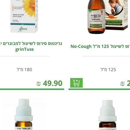
גרינטוס סירופ לשיעול למבוגרים י
ול 125 מ"ל No-Cough
grinTuss
125 מ"ל
180 מ"ל
₪
49.90
₪