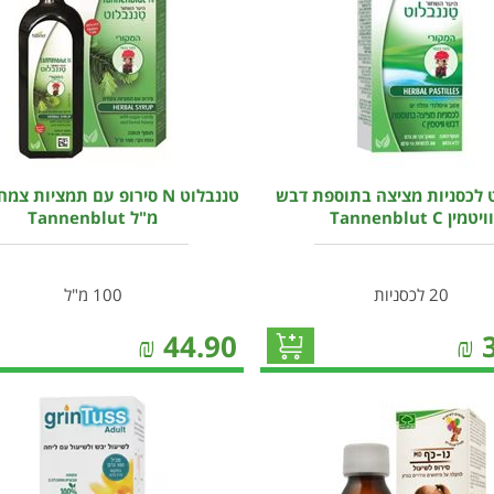
 לכסניות מציצה בתוספת דבש
וויטמין Tannenblut C
מ"ל Tannenblut
20 לכסניות
100 מ"ל
₪
44.90
₪