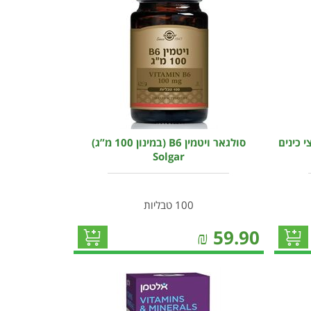
י כינים
סולגאר ויטמין B6 (במינון 100 מ”ג)
Solgar
100 טבליות
₪
59.90