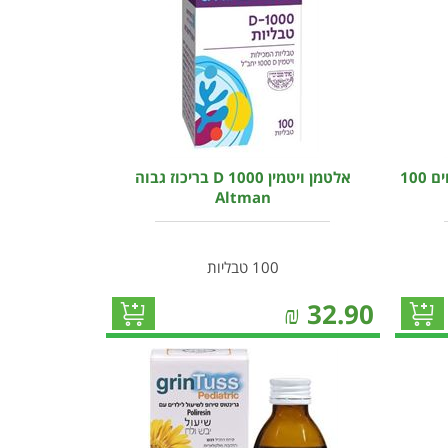
טננבלוט N סירופ עם תמציות צמחים 100
אלטמן ויטמין D 1000 בריכוז גבוה
Altman
100 טבליות
₪
32.90