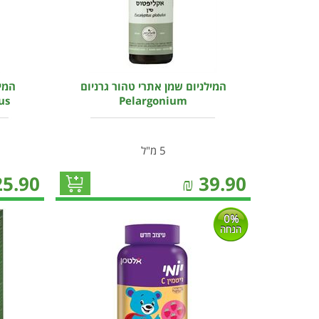
המילניום שמן אתרי טהור גרניום
המיל
us
Pelargonium
5 מ"ל
25.90
₪
39.90
0%
הנחה