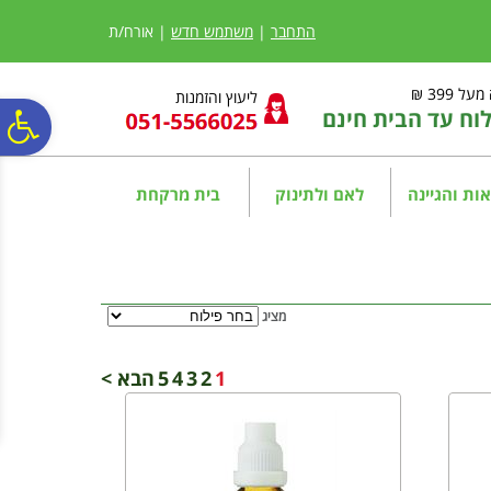
לתפריט
לתוכן
לתפריט
אתר
המרכזי
נגישות
התחבר
|
משתמש חדש
| אורח/ת
ל 399 ₪
ליעוץ והזמנות
ח עד הבית חינם
פ
סר
ות והגיינה
לאם ולתינוק
בית מרקחת
נג
מציג
1
2
3
4
5
הבא >