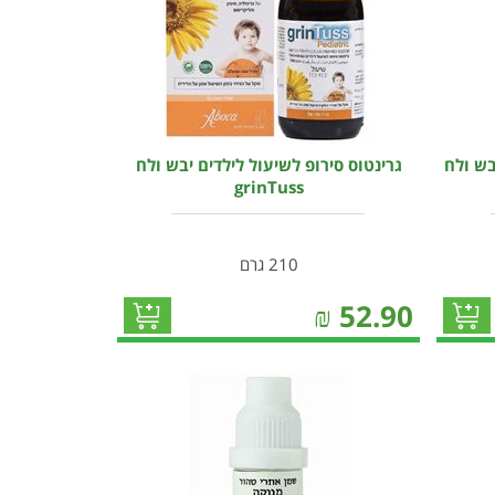
בש ולח
גרינטוס סירופ לשיעול לילדים יבש ולח
grinTuss
210 גרם
₪
52.90