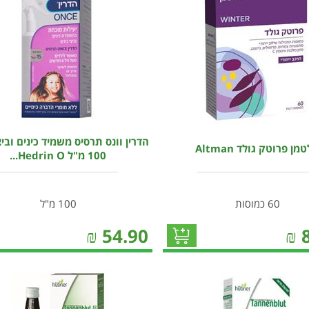
הדרין וונס תרסיס משמיד כינים וביצ
מן פרוטק גולד Altman
100 מ"ל Hedrin O...
60 כמוסות
100 מ"ל
₪
54.90
₪