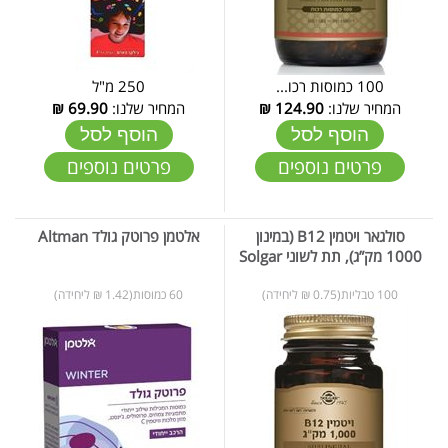
100 כמוסות רכו...
250 מ"ל
המחיר שלנו:
124.90
₪
המחיר שלנו:
69.90
₪
הוסף לסל
הוסף לסל
פרטים נוספים
פרטים נוספים
סולגאר ויטמין B12 (במינון
אלטמן פרוטק גולד Altman
1000 מק”ג), תת לשוני Solgar
100 טבליות(0.75 ₪ ליחידה)
60 כמוסות(1.42 ₪ ליחידה)