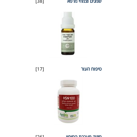
שמנים וצמחי מרפא
[38]
טיפוח העור
[17]
חיזוק מערכת החיסון
[26]