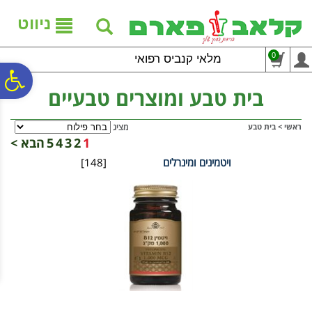
לתפריט
לתוכן
לתפריט
אתר
המרכזי
נגישות
ניווט
0
מלאי קנביס רפואי
פ
בית טבע ומוצרים טבעיים
סר
ראשי
>
בית טבע
מציג
1
2
3
4
5
הבא >
ויטמינים ומינרלים
[148]
נג