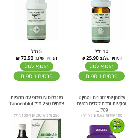
10 מ"ל
5 מ"ל
המחיר שלנו:
25.90
₪
המחיר שלנו:
72.90
₪
הוסף לסל
הוסף לסל
פרטים נוספים
פרטים נוספים
אלטמן יומי דובונים ויטמין c
טננבלוט N סירופ עם תמציות
ופקעות ורדים לילדים בטעם
צמחים 250 מ"ל Tannenblut
פטל ...
100 יחידות(0.65 ₪ ליחידה)
250 מ"ל(29.16 ₪ ל-100 מ"ל)
0%
הנחה