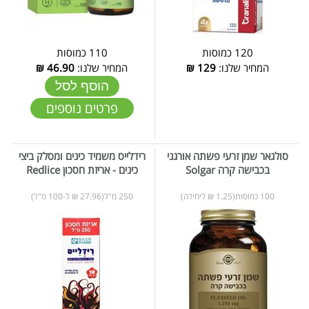
120 כמוסות
110 כמוסות
המחיר שלנו:
129
₪
המחיר שלנו:
46.90
₪
הוסף לסל
פרטים נוספים
סולגאר שמן זרעי פשתה אורגני
רידלייס משמיד כינים ומסלק ביצי
בכבישה קרה Solgar
כינים - אריזת חסכון Redlice
100 כמוסות(1.25 ₪ ליחידה)
250 מ"ל(27.96 ₪ ל-100 מ"ל)