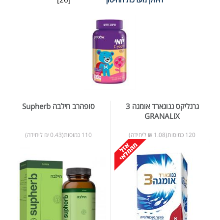
גרנליקס ננוגארד אומגה 3
סופהרב חילבה Supherb
GRANALIX
120 כמוסות(1.08 ₪ ליחידה)
110 כמוסות(0.43 ₪ ליחידה)