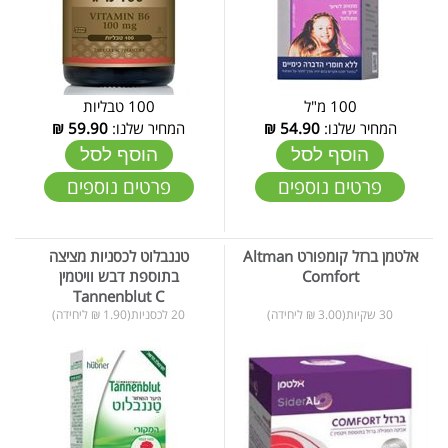
100 מ"ל
100 טבליות
המחיר שלנו:
54.90
₪
המחיר שלנו:
59.90
₪
הוסף לסל
הוסף לסל
פרטים נוספים
פרטים נוספים
אלטמן ברזל קומפורט Altman
טננבלוט לכסניות מציצה
Comfort
בתוספת דבש וויטמין
Tannenblut C
30 שקיות(3.00 ₪ ליחידה)
20 לכסניות(1.90 ₪ ליחידה)