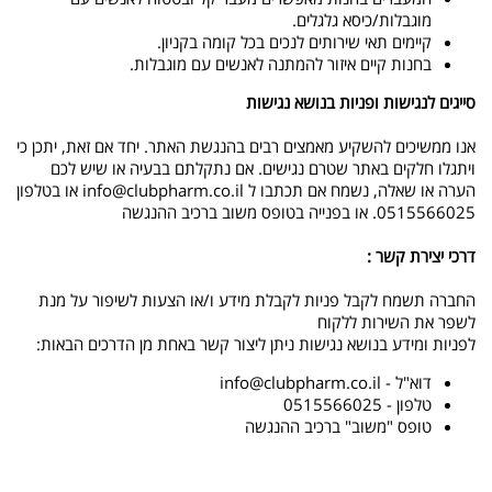
מוגבלות/כיסא גלגלים.
קיימים תאי שירותים לנכים בכל קומה בקניון.
בחנות קיים איזור להמתנה לאנשים עם מוגבלות.
סייגים לנגישות ופניות בנושא נגישות
אנו ממשיכים להשקיע מאמצים רבים בהנגשת האתר. יחד אם זאת, יתכן כי
ויתגלו חלקים באתר שטרם נגישים. אם נתקלתם בבעיה או שיש לכם
הערה או שאלה, נשמח אם תכתבו ל
info@clubpharm.co.il
או בטלפון
0515566025. או בפנייה בטופס משוב ברכיב ההנגשה
דרכי יצירת קשר :
החברה תשמח לקבל פניות לקבלת מידע ו/או הצעות לשיפור על מנת
לשפר את השירות ללקוח
לפניות ומידע בנושא נגישות ניתן ליצור קשר באחת מן הדרכים הבאות:
דוא"ל -
info@clubpharm.co.il
טלפון - 0515566025
טופס "משוב" ברכיב ההנגשה