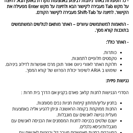
- כל הפעולות באתר ניתנות לביצוע באמצעות מקלדת באופן הבא: לחיצה
על מקש Tab מעבירה לקישור הבא ולחיצה על מקש Enter מפעילה את
הקישור. לחיצה על Shift-Tab מעבירה לקישור הקודם.
- התאמות למשתמשים עיוורים – האתר מותאם לגולשים המשתמשים
בתוכנות קורא מסך.
- האתר כולל:
כותרות.
טקסטים חלופיים לתמונות.
חלוקת האתר לאזורי ניווט ואזור תוכן מרכז ואפשרות לדילוג ביניהם.
שימוש ב ARIA לשיפור יכולת הפרוש של קורא המסך.
נגישות פיזית:
הסדרי הנגישות לחנות קלאב פארם בקניון אם הדרך בית חרות :
בחניון עליון/תחתון קיימות חניות נכים מסומנות.
החנות ממוקמת בקומה הראשונה וניתן להגיע אליה באמצעות
מעלית נגישה לאנשים עם מוגבלות.
ישנם שלטים בכניסה לחנות המסמנים את הכניסה לאנשים עם
מוגבלות/כיסא גלגלים.
המעברים בחנות מאפשרים מעבר קל ובטטוח לאנשים עם