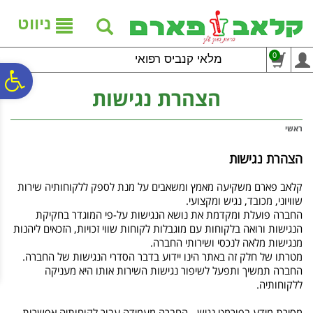
לתפריט
לתוכן
לתפריט
אתר
המרכזי
נגישות
ניווט
0
מלאי קנביס רפואי
פ
הצהרת נגישות
סר
ראשי
הצהרת נגישות
נג
קלאב פארם משקיעה מאמץ ומשאבים על מנת לספק ללקוחותיה שירות
שוויוני, מכובד, נגיש ומקצועי.
החברה פועלת ומקדמת את נושא הנגישות על-פי המוגדר בחקיקת
הנגישות ורואה בלקוחות עם מוגבלות לקוחות שווי זכויות, הזכאים ליהנות
מנגישות מלאה לנכסי ושירותי החברה.
מטרתו של חלק זה באתר הינו יידוע בדבר הסדרי הנגישות של החברה.
החברה תמשיך ותפעל לשיפור נגישות השירות אותו היא מעניקה
ללקוחותיה.
מסירת מידע בפורמט נגיש
- החברה מעמידה עבור לקוחותיה אפשרות