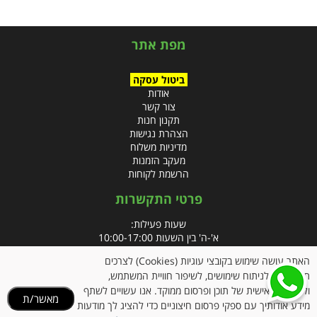
מפת אתר
ביטול עסקה
אודות
צור קשר
תקנון חנות
הצהרת נגישות
מדיניות משלוח
מעקב הזמנות
הרשמת לקוחות
פרטי התקשרות
שעות פעילות:
א'-ה' בין השעות 10:00-17:00
האתר עושה שימוש בקובצי עוגיות (Cookies) לצרכים
טלפון:
תפעוליים, לניתוח שימושים, לשיפור חוויית המשתמש,
פקס: 09-8666832
ולהתאמה אישית של תוכן ופרסום ממוקד. אנו עשויים לשתף
מאשר/ת
מידע אודותיך עם ספקי פרסום חיצוניים כדי להציג לך מודעות
אימייל:
info@clubpharm.co.il