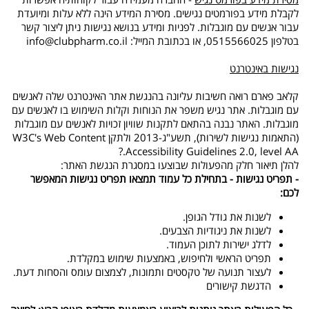
לקבלת מידע בפורמטים נגישים. מסירת המידע הינה ללא עלות ומיועדת
עבור אנשים עם מוגבלות. לפניות ומידע בנושא נגישות ניתן ליצור קשר
בטלפון 0515566025, או בכתובת המייל:
info@clubpharm.co.il
נגישות באינטרנט
קלאב פארם רואה חשיבות עליונה בהנגשת אתר האינטרנט שלה לאנשים
עם מוגבלות. אתר נגיש משפר את הנוחות וקלות השימוש בו לאנשים עם
מוגבלות. האתר נבנה בהתאם לתקנות שוויון זכויות לאנשים עם מוגבלות
(התאמות נגישות לשירות), תשע"ג-2013 ולתקן W3C's Web Content
Accessibility Guidelines 2.0, level AA.?
להלן תיאור חלק מהפעולות שבוצעו במסגרת הנגשת האתר:
- תפריט נגישות - בתחילת כל עמוד תמצאו תפריט נגישות המאפשר
לכם:
לשנות את גודל הגופן.
לשנות את ניגודיות הצבעים.
לדלג ישירות לתוכן העמוד.
תפריט הראשי ולחיפוש, באמצעות שימוש במקלדת.
לעצור תנועה של טקסטים ותמונות, לצמצום עומס והסחות דעת.
הדגשת קישורים