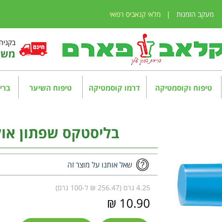
מעקב הזמנות
|
מלאי קנאביס רפואי
בקניה מע
משלו
טיפוח וקוסמטיקה
דרמו קוסמטיקה
טיפוח השיער
בריא
בליסטקס שפתון אולטרא  SPF50
שאל אותנו על מוצר זה
4.25 גרם (256.47 ₪ ל-100 גרם)
10.90 ₪