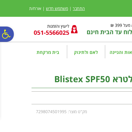
לתפריט
לתוכן
לתפריט
אתר
המרכזי
נגישות
התחבר
|
משתמש חדש
| אורח/ת
ל 399 ₪
ליעוץ והזמנות
ח עד הבית חינם
פ
סר
ות והגיינה
לאם ולתינוק
בית מרקחת
נג
Blistex
מק"ט מוצר: 7298074501995