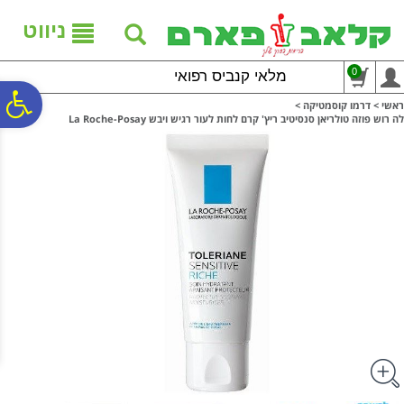
לתפריט
לתוכן
לתפריט
אתר
המרכזי
נגישות
ניווט
0
מלאי קנביס רפואי
פ
ראשי
>
דרמו קוסמטיקה
>
לה רוש פוזה טולריאן סנסיטיב ריץ' קרם לחות לעור רגיש ויבש La Roche-Posay
סר
נג