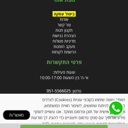
ביטול עסקה
אודות
צור קשר
תקנון חנות
הצהרת נגישות
מדיניות משלוח
מעקב הזמנות
הרשמת לקוחות
פרטי התקשרות
שעות פעילות:
א'-ה' בין השעות 10:00-17:00
טלפון:
פקס: 09-8666832
האתר עושה שימוש בקובצי עוגיות (Cookies) לצרכים
תפעוליים, לניתוח שימושים, לשיפור חוויית המשתמש,
אימייל:
info@clubpharm.co.il
ולהתאמה אישית של תוכן ופרסום ממוקד. אנו עשויים לשתף
מאשר/ת
כתובת : קניון M הדרך, צומת ינאי, מושב בית חירות 40291
מידע אודותיך עם ספקי פרסום חיצוניים כדי להציג לך מודעות
לינק
הרלוונטיות לתחומי העניין שלך. לפרטים נוספים: