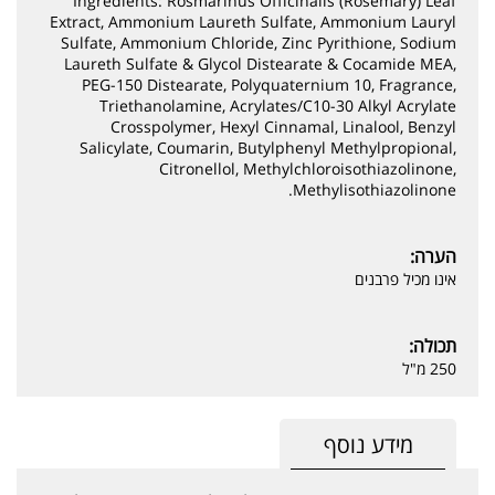
Ingredients: Rosmarinus Officinalis (Rosemary) Leaf
Extract, Ammonium Laureth Sulfate, Ammonium Lauryl
Sulfate, Ammonium Chloride, Zinc Pyrithione, Sodium
Laureth Sulfate & Glycol Distearate & Cocamide MEA,
PEG-150 Distearate, Polyquaternium 10, Fragrance,
Triethanolamine, Acrylates/C10-30 Alkyl Acrylate
Crosspolymer, Hexyl Cinnamal, Linalool, Benzyl
Salicylate, Coumarin, Butylphenyl Methylpropional,
Citronellol, Methylchloroisothiazolinone,
Methylisothiazolinone.
הערה:
אינו מכיל פרבנים
תכולה:
250 מ"ל
מידע נוסף