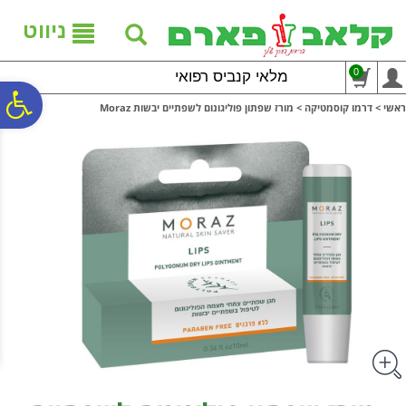
לתפריט
לתוכן
לתפריט
אתר
המרכזי
נגישות
ניווט
0
מלאי קנביס רפואי
פ
ראשי
>
דרמו קוסמטיקה
>
מורז שפתון פוליגונום לשפתיים יבשות Moraz
סר
נג