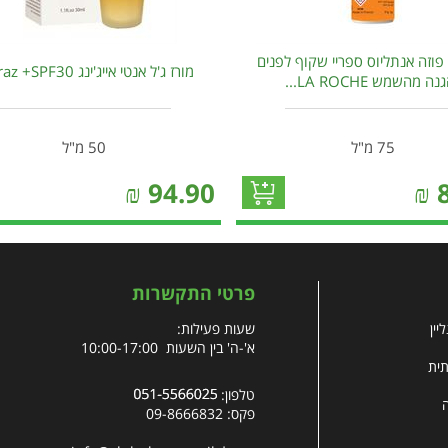
פוזה אנתליוס ספריי שקוף לפנים
מורז ג'ל אנטי אייג'ינג Moraz +SPF30
ה מהשמש LA ROCHE...
75 מ"ל
50 מ"ל
₪
94.90
₪
פרטי התקשרות
יין
שעות פעילות:
א'-ה' בין השעות 10:00-17:00
תית
טלפון:
פקס: 09-8666832