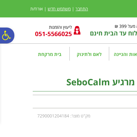
לתפריט
לתוכן
לתפריט
אתר
המרכזי
נגישות
התחבר
|
משתמש חדש
| אורח/ת
ל 399 ₪
ליעוץ והזמנות
ח עד הבית חינם
פ
סר
ות והגיינה
לאם ולתינוק
בית מרקחת
נג
SeboCalm
מק"ט מוצר: 7290001204184