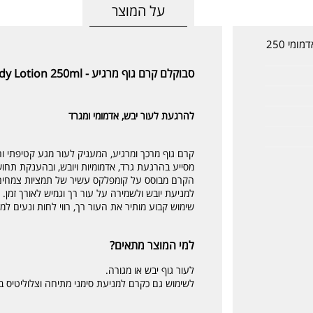
על המוצר
קרם גוף מרגיע להרגעת עור יבש ואדמומי 250
סבוקלם קרם גוף מרגיע - SeboCalm Soothing Body Lotion 250ml
להרגעת לעור יבש, אדמומי ומגרד
קרם גוף מרכך ומרגיע, המעניק לעור מגע קטיפתי ו
מסייע בהרגעת גרד, אדמומיות ויובש, ובהענקת תחו
הקרם מבוסס על קומפלקס עשיר של תמציות צמחים ו
למניעת יובש ולשמירה על עור רך וגמיש לאורך זמן.
שימוש קבוע מותיר את העור רך, רווי לחות ונעים למ
למי המוצר מתאים?
לעור גוף יבש או מגורה.
לשימוש גם כקרם למניעת סימני מתיחה וצלוליטיס ב