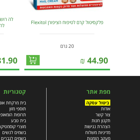
לה רוש 
פלקסיטול קרם לטיפוח הציפורן Flexitol
להגנ
20 גרם
81.90
₪
44.90
מפת אתר
קטגוריות
ביטול עסקה
בית מרקחת אונל
אודות
תוספי מזון
צור קשר
תרופות הומאופ
תקנון חנות
בית טבע
הצהרת נגישות
מוצרי קוסמטיקה
מדיניות משלוח
בשמים לנשים
מעקב הזמנות
בשמים לגברים