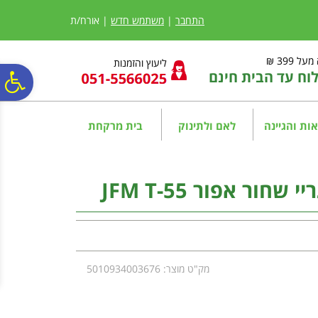
לתפריט
לתוכן
לתפריט
אתר
המרכזי
נגישות
התחבר
|
משתמש חדש
| אורח/ת
ל 399 ₪
ליעוץ והזמנות
ח עד הבית חינם
פ
סר
ות והגיינה
לאם ולתינוק
בית מרקחת
נג
ור אפור JFM T-55
מק"ט מוצר: 5010934003676