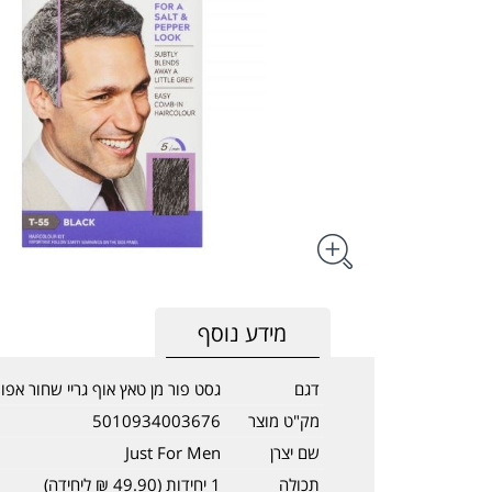
מידע נוסף
דגם
גסט פור מן טאץ אוף גריי שחור אפור FM T-55
מק"ט מוצר
5010934003676
שם יצרן
Just For Men
תכולה
1 יחידות (49.90 ₪ ליחידה)