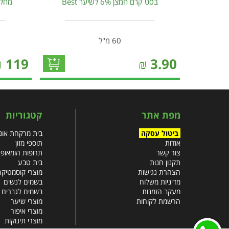
בסט קרם חמצן 6% לשיער Best
מחליק שיע
60 מ"ל
₪
119
₪
3.90
מפת אתר
קטגוריות
ביטול עסקה
בית מרקחת אונל
אודות
תוספי מזון
צור קשר
תרופות הומאופ
תקנון חנות
בית טבע
הצהרת נגישות
מוצרי קוסמטיקה
מדיניות משלוח
בשמים לנשים
מעקב הזמנות
בשמים לגברים
הרשמת לקוחות
מוצרי שיער
מוצרי איפור
מוצרי תינוקות