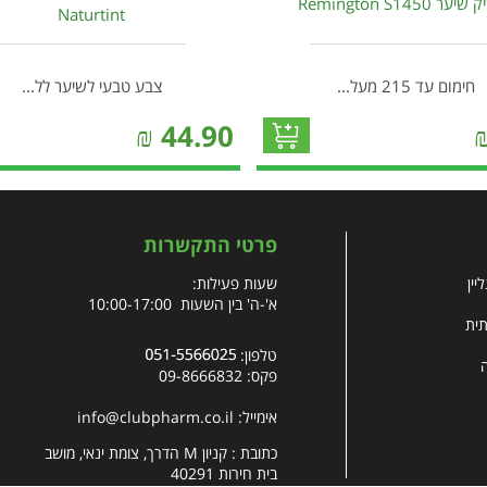
ר Remington S1450
Naturtint
חימום עד 215 מעל...
צבע טבעי לשיער לל...
₪
44.90
פרטי התקשרות
יין
שעות פעילות:
א'-ה' בין השעות 10:00-17:00
תית
טלפון:
פקס: 09-8666832
אימייל:
info@clubpharm.co.il
כתובת : קניון M הדרך, צומת ינאי, מושב
בית חירות 40291