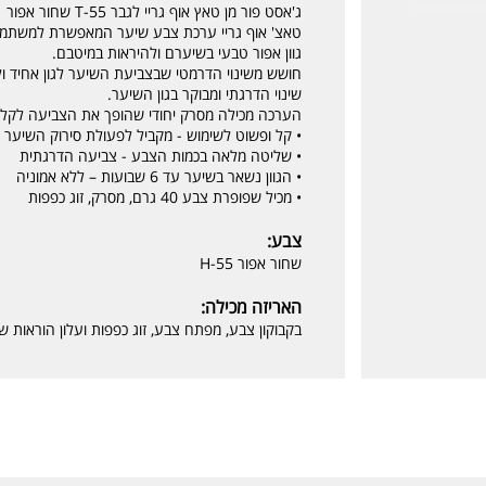
ג'אסט פור מן טאץ אוף גריי לגבר T-55 שחור אפור
טאצ' אוף גריי ערכת צבע שיער המאפשרת למשתמש 
גוון אפור טבעי בשיערם ולהיראות במיטבם.
חושש משינוי הדרמטי שבצביעת השיער לגון אחיד ולא
שינוי הדרגתי ומבוקר בגון השיער.
הערכה מכילה מסרק יחודי שהופך את הצביעה לקלה 
• קל ופשוט לשימוש - מקביל לפעולת סירוק השיער – פועל תוך
• שליטה מלאה בכמות הצבע - צביעה הדרגתית
• הגוון נשאר בשיער עד 6 שבועות – ללא אמוניה
• מכיל שפופרת צבע 40 גרם, מסרק, זוג כפפות
צבע:
שחור אפור H-55
האריזה מכילה:
בקבוקון צבע, מפתח צבע, זוג כפפות ועלון הוראות ש