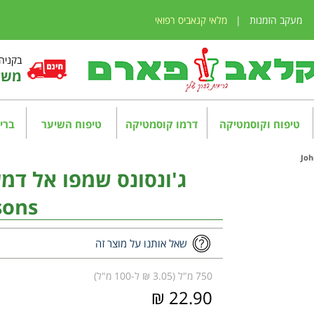
מעקב הזמנות
|
מלאי קנאביס רפואי
בקניה מע
משלו
טיפוח וקוסמטיקה
דרמו קוסמטיקה
טיפוח השיער
בריא
ג'ונסונס שמפו אל דמע
sons
שאל אותנו על מוצר זה
750 מ"ל (3.05 ₪ ל-100 מ"ל)
22.90 ₪