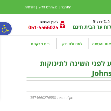
לתפריט
לתוכן
לתפריט
אתר
המרכזי
נגישות
התחבר
|
משתמש חדש
| אורח/ת
ל 399 ₪
ליעוץ והזמנות
ח עד הבית חינם
פ
סר
ות והגיינה
לאם ולתינוק
בית מרקחת
נג
 לפני השינה לתינוקות
John
מק"ט מוצר: 3574660276558