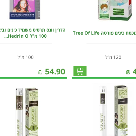
הדרין וונס תרסיס משמיד כינים וביצ
כינים פורטה Tree Of Life
100 מ"ל Hedrin O...
120 מ"ל
100 מ"ל
₪
54.90
₪