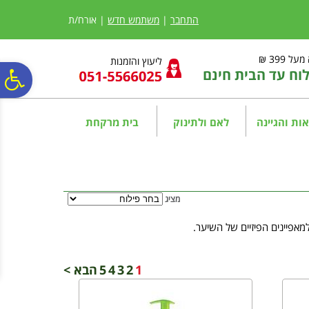
לתפריט
לתוכן
לתפריט
אתר
המרכזי
נגישות
התחבר
|
משתמש חדש
| אורח/ת
ל 399 ₪
ליעוץ והזמנות
ח עד הבית חינם
פ
סר
ות והגיינה
לאם ולתינוק
בית מרקחת
נג
מציג
אפיינים הפיזיים של השיער.
1
2
3
4
5
הבא >