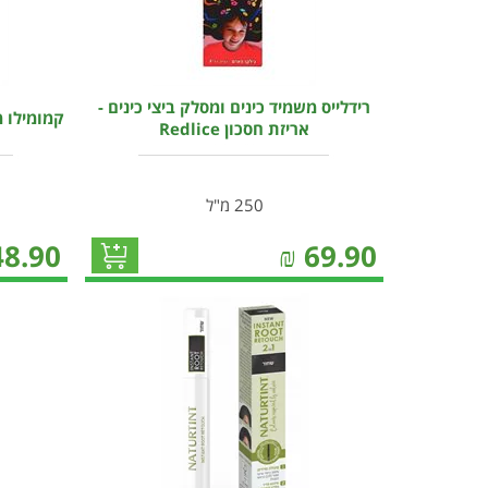
רידלייס משמיד כינים ומסלק ביצי כינים -
קמומילו מכסח 
אריזת חסכון Redlice
250 מ"ל
48.90
₪
69.90