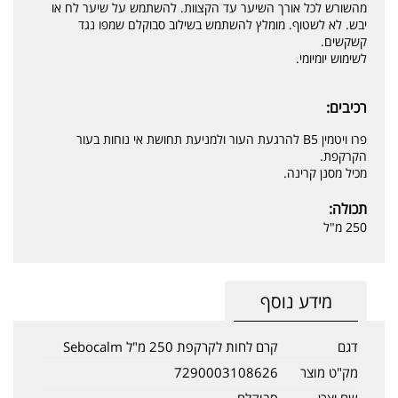
מהשורש לכל אורך השיער עד הקצוות. להשתמש על שיער לח או
יבש. לא לשטוף. מומלץ להשתמש בשילוב סבוקלם שמפו נגד
קשקשים.
לשימוש יומיומי.
רכיבים:
פרו ויטמין B5 להרגעת העור ולמניעת תחושת אי נוחות בעור
הקרקפת.
מכיל מסנן קרינה.
תכולה:
250 מ"ל
מידע נוסף
דגם
קרם לחות לקרקפת 250 מ"ל Sebocalm
מק"ט מוצר
7290003108626
שם יצרן
סבוקלם