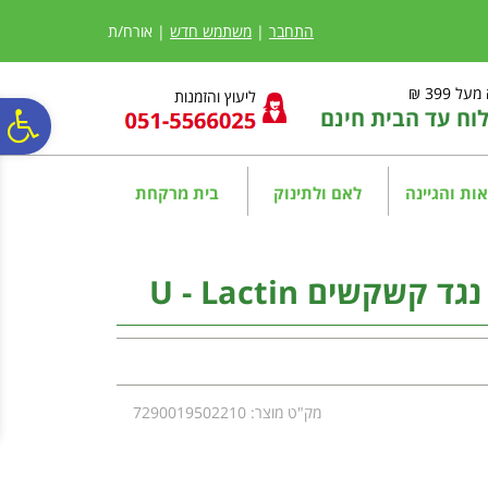
לתפריט
לתוכן
לתפריט
אתר
המרכזי
נגישות
התחבר
|
משתמש חדש
| אורח/ת
ל 399 ₪
ליעוץ והזמנות
ח עד הבית חינם
פ
סר
ות והגיינה
לאם ולתינוק
בית מרקחת
נג
שקשים U - Lactin
מק"ט מוצר: 7290019502210