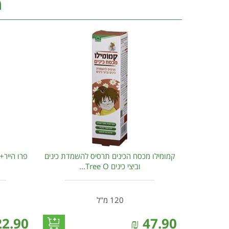
מ
קמומילו מכסח הכינים תרסיס להשמדת כינים
פרו הייר+
וביצי כינים Tree O...
120 מ"ל
22.90
₪
47.90