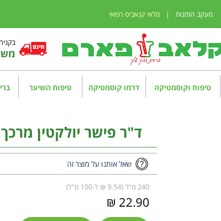
מעקב הזמנות
|
מלאי קנאביס רפואי
בקניה מע
משלו
טיפוח וקוסמטיקה
דרמו קוסמטיקה
טיפוח השיער
בריא
ד"ר פישר יולקטין מרכך נגד ק
שאל אותנו על מוצר זה
240 מ"ל (9.54 ₪ ל-100 מ"ל)
22.90 ₪