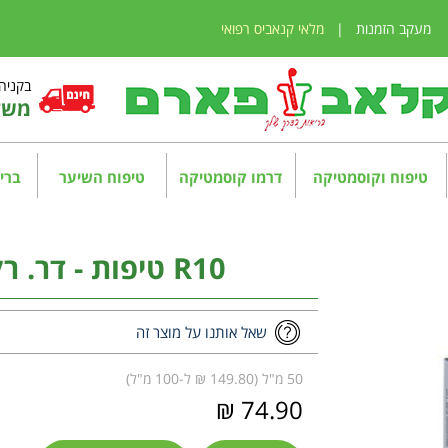
מעקב הזמנות
|
מלאי קנאביס רפואי
בקניה מע
משלו
טיפוח וקוסמטיקה
דרמו קוסמטיקה
טיפוח השיער
בריא
R10 טיפות - דר. רקווג Dr. Reckeweg
שאל אותנו על מוצר זה
50 מ"ל (149.80 ₪ ל-100 מ"ל)
74.90 ₪