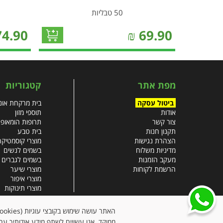
50 טבליות
74.90
₪
69.90
מפת אתר
קטגוריות
ביטול עסקה
בית מרקחת אונל
אודות
תוספי מזון
צור קשר
תרופות הומאופ
תקנון חנות
בית טבע
הצהרת נגישות
מוצרי קוסמטיקה
מדיניות משלוח
בשמים לנשים
מעקב הזמנות
בשמים לגברים
הרשמת לקוחות
מוצרי שיער
מוצרי איפור
מוצרי תינוקות
צבעי שיער
עזרים רפואיים
ממוקד. אנו עשויים לשתף מידע אודותיך עם 