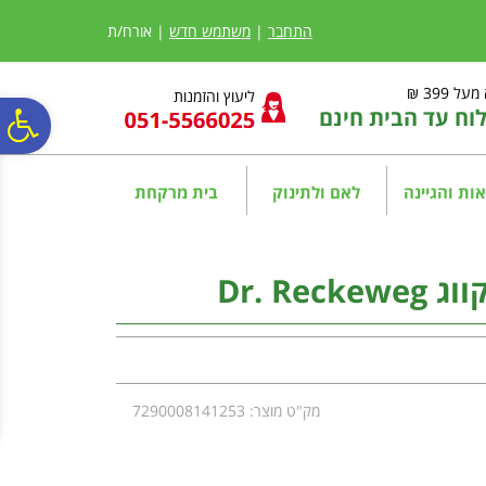
לתפריט
לתוכן
לתפריט
אתר
המרכזי
נגישות
התחבר
|
משתמש חדש
| אורח/ת
ל 399 ₪
ליעוץ והזמנות
ח עד הבית חינם
פ
סר
ות והגיינה
לאם ולתינוק
בית מרקחת
נג
מק"ט מוצר: 7290008141253