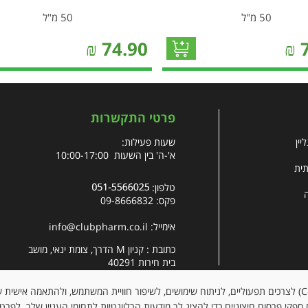
50 מ"ל
50 מ"ל
₪
74.90
₪
פרטי התקשרות
יין
שעות פעילות:
א'-ה' בין השעות 10:00-17:00
תית
טלפון:
פקס: 09-8666832
אימייל:
info@clubpharm.co.il
כתובת : קניון M הדרך, צומת ינאי, מושב
בית חירות 40291
האתר עושה שימוש בקובצי עוגיות (Cookies) לצרכים תפעוליים, לניתוח שימושים, לשיפור חוויית המשתמש, ולהתאמה א
ספקי פרסום חיצוניים כדי להציג לך מודעות הרלוונטיות לתחומי העניין שלך. לפרט