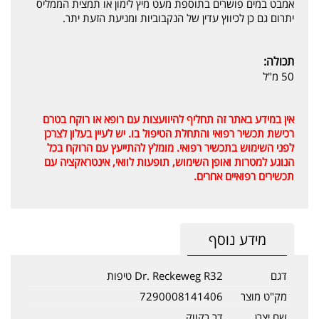
אמבט במים פושרים בתוספת מעט מיץ לימון או תמצית הממליס
יתרום גם כן לכיווץ עדין של הנקבוביות ומניעת הזעת יתר.
תכולה:
50 מ"ל
אין במידע באתר זה תחליף להיוועצות עם רופא או רוקח בטרם
רכישת תכשיר רפואי והתחלת הטיפול בו. יש לעיין בעלון לצרכן
לפני השימוש בתכשיר רפואי. מומלץ להתייעץ עם הרוקח בכל
הנוגע למטרות ואופן השימוש, תופעות לוואי, אינטראקציה עם
תכשירים רפואיים אחרים.
מידע נוסף
דגם
Dr. Reckeweg R32 טיפות
מק"ט מוצר
7290008141406
שם יצרן
דר רקווק