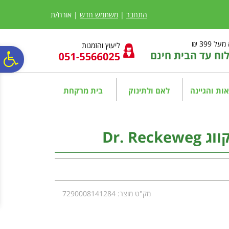
לתפריט
לתוכן
לתפריט
אתר
המרכזי
נגישות
התחבר
|
משתמש חדש
| אורח/ת
ל 399 ₪
ליעוץ והזמנות
ח עד הבית חינם
פ
סר
ות והגיינה
לאם ולתינוק
בית מרקחת
נג
מק"ט מוצר: 7290008141284