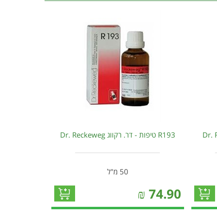
R193 טיפות - דר. רקווג Dr. Reckeweg
50 מ"ל
₪
74.90