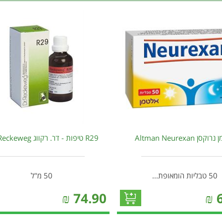
סן Altman Neurexan
R29 טיפות - דר. רקווג Dr. Reckeweg
50 טבליות הומאופת...
50 מ"ל
₪
74.90
₪