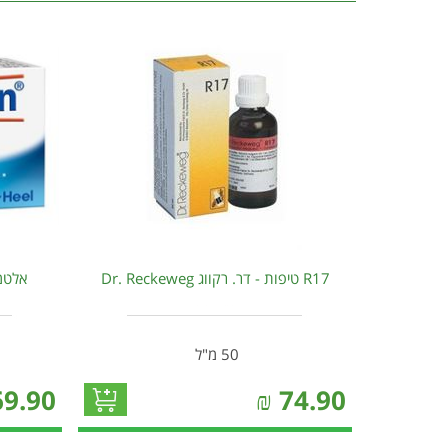
R17 טיפות - דר. רקווג Dr. Reckeweg
אלטמן נרוק
50 מ"ל
69.90
₪
74.90