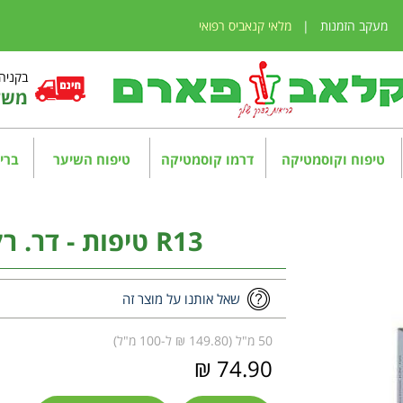
מעקב הזמנות
|
מלאי קנאביס רפואי
בקניה מע
משלו
טיפוח וקוסמטיקה
דרמו קוסמטיקה
טיפוח השיער
בריא
R13 טיפות - דר. רקווג Dr. Reckeweg
שאל אותנו על מוצר זה
50 מ"ל (149.80 ₪ ל-100 מ"ל)
74.90 ₪