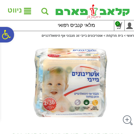
לתפריט
לתוכן
לתפריט
אתר
המרכזי
נגישות
ניווט
0
מלאי קנביס רפואי
פ
ראשי
>
בית מרקחת
>
אוטריבונים בייבי זוג מגבוני אף היפואלרגניים
סר
נג