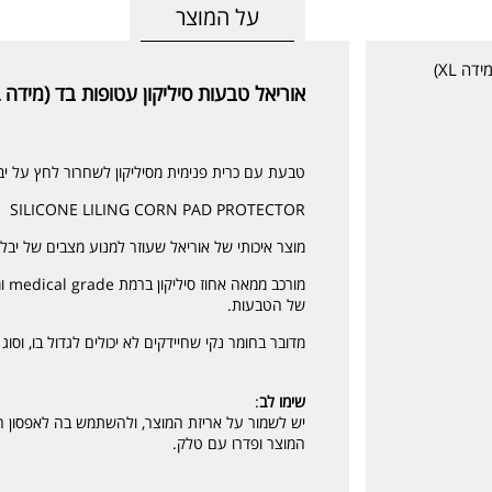
על המוצר
אוריאל טבעות סיליקון עטופות בד (מידה XL)
אוריאל טבעות סיליקון עטופות בד (מידה XL) Uriel 365
טבעת עם כרית פנימית מסיליקון לשחרור לחץ על י
SILICONE LILING CORN PAD PROTECTOR
מוצר איכותי של אוריאל שעוזר למנוע מצבים של יב
מור
של הטבעות.
מדובר בחומר נקי שחיידקים לא יכולים לגדול בו, וסוג
שימו לב
:
יש לשמור על אריזת המוצר, ולהשתמש בה לאפסון ה
המוצר ופדרו עם טלק.