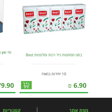
מיי וואן
בסט ממחטות נייר רכות ומלטפות Best
10 יחידות במארז
79.90
₪
6.90
מפת אתר
קטגוריות