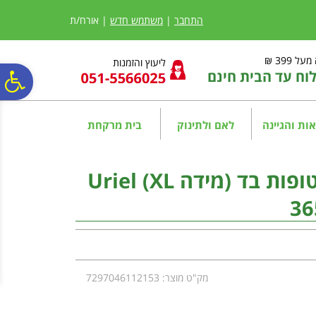
לתפריט
לתוכן
לתפריט
אתר
המרכזי
נגישות
התחבר
|
משתמש חדש
| אורח/ת
ל 399 ₪
ליעוץ והזמנות
ח עד הבית חינם
פ
סר
ות והגיינה
לאם ולתינוק
בית מרקחת
נג
אוריאל טבעות סיליקון עטופות בד (מידה XL) Uriel
36
מק"ט מוצר: 7297046112153