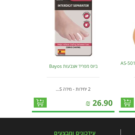
שי החלפה למכשיר פדיקור חשמלי AS-501
ביוס מפריד אצבעות Bayos
2 יחידות - מידה S...
₪
26.90
עידכונים ומבצעים