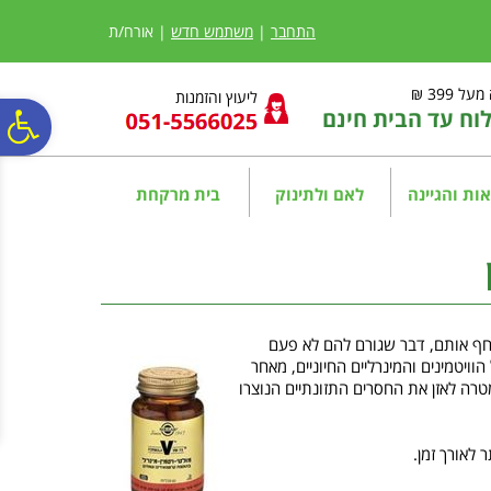
לתפריט
לתוכן
לתפריט
אתר
המרכזי
נגישות
התחבר
|
משתמש חדש
| אורח/ת
ל 399 ₪
ליעוץ והזמנות
ח עד הבית חינם
פ
סר
ות והגיינה
לאם ולתינוק
בית מרקחת
נג
סוחף אותם, דבר שגורם להם לא פעם
הוויטמינים והמינרליים החיוניים, מאחר
מטרה לאזן את החסרים התזונתיים הנוצרו
 לאורך זמן.