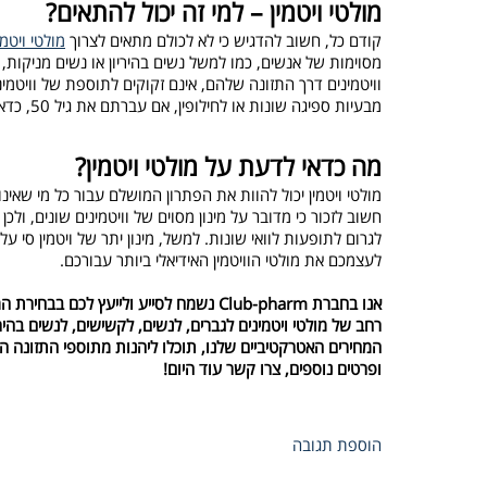
מולטי ויטמין – למי זה יכול להתאים?
קודם כל, חשוב להדגיש כי לא לכולם מתאים לצרוך
מולטי ויטמי
מסוימות של אנשים, כמו למשל נשים בהיריון או נשים מניקות
וויטמינים דרך התזונה שלהם, אינם זקוקים לתוספת של וויטמינ
מבעיות ספיגה שונות או לחילופין, אם עברתם את גיל 50, כדאי לכם להתחיל לצרוך את הוויטמינים הדרושים לגוף שלכם, במטרה להבטיח בריאות תקינה.
מה כדאי לדעת על מולטי ויטמין?
מולטי ויטמין יכול להוות את הפתרון המושלם עבור כל מי שאי
חשוב לזכור כי מדובר על מינון מסוים של וויטמינים שונים, ולכן
לגרום לתופעות לוואי שונות. למשל, מינון יתר של ויטמין סי 
לעצמכם את מולטי הוויטמין האידיאלי ביותר עבורכם.
אנו בחברת Club-pharm נשמח לסייע ולייע
רחב של מולטי ויטמינים לגברים, לנשים, לקשישים, לנשים בהיר
המחירים האטרקטיביים שלנו, תוכלו ליהנות מתוספי התזונה ה
ופרטים נוספים, צרו קשר עוד היום!
הוספת תגובה