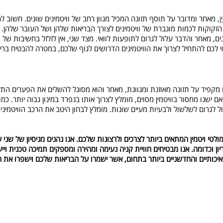
ן
, מאחר ומדובר על תוסף תזונה המכיל מגוון רחב של וויטמינים שונים. חשוב להב
, הזקוקות לכמות מוגברת של וויטמינים לצורך הבריאות שלהן ושל העובר שלהן
ים, מאחר והדבר עלול לגרום לתופעות לוואי. מצד שני, אין לזלזל בחשיבות של ה
נו מקפיד על תזונה מאוזנת ומגוונת, מאחר והוא מסוגל להשלים את הפערים התזו
 אם ישנו מחסור בוויטמין מסוים, מומלץ לצרוך אותו בנפרד במינון גבוה יותר. כמו 
עלול לגרום לשלשול ולבעיות מעיים שונות. מומלץ לבחון היטב את הרכב הוויטמי
ץ לכם בבחירת המולטי ויטמין המתאים ביותר לצרכים ולרצונות שלכם. אנו נהנים מניסיון של
יון וכדומה. אנו מבטיחים חוויית קניה נעימה ומהירה ומספקים תמיכה טכנית וי
איכותיים והחדשניים ביותר בתחום, אשר ישמרו על הבריאות שלכם וישפרו את 