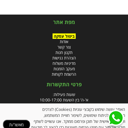
מפת אתר
ביטול עסקה
אודות
צור קשר
תקנון חנות
הצהרת נגישות
מדיניות משלוח
מעקב הזמנות
הרשמת לקוחות
פרטי התקשרות
שעות פעילות:
א'-ה' בין השעות 10:00-17:00
האתר עושה שימוש בקובצי עוגיות (Cookies) לצרכים
טלפון:
תפעוליים, לניתוח שימושים, לשיפור חוויית המשתמש,
פקס: 09-8666832
ולהתאמה אישית של תוכן ופרסום ממוקד. אנו עשויים לשתף
מאשר/ת
מידע אודותיך עם ספקי פרסום חיצוניים כדי להציג לך מודעות