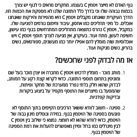
גוף האדם לא מייצר ויטמין C בעצמו. מחקרים מראים כי לגוף יש צורך
בכמות גבוהה שלו וכי בדרך כלל התזונה שלנו לא מספקת את הכמות הזו.
הדרך העיקרית שאנחנו מקבלים ויטמין C היא מהפירות והירקות שאנחנו
אוכלים. כל מיני תהליכים כמו אחסון, עיבוד וחימום גורמים לפגיעה שלו.
במקביל, ויטמין C נהרס כתוצאה מתהליכים המתרחשים בגוף כמו עישון,
חשיפה לעשן, מתח ועוד. בעיקרון, אין מניעה לצרוך תוסף ויטמין C ויש
אוכלוסיות שזה מומלץ להם אפילו יותר כמו מעשנים, ספורטאים, נשים
בהריון, נשים מניקות ועוד.
אז מה לבדוק לפני שרוכשים?
מותג מוכר - מומלץ לרכוש ויטמין C מחברה או יצרן מוכר בעל שם
ומוניטין בתחום תוספי התזונה. כדאי לקרוא קצת רקע על המותג,
לבדוק שהוא חלק בלתי נפרד ממערכת של מחקר ופיתוח,
שהמפעל בו מייצרים את התוסף מקפיד על ביצוע ביקורות
ובדיקות קפדניות.
ספיגה - חשוב לוודא ששאר הרכיבים הקיימים בתוך התוסף לא
פוגעים בספיגה של הויטמין בגוף. במידה ונוטלים מינון גבוה של
הויטמין, כדאי לוודא שהוא לא חומצי. נמצא כי שילוב בין ויטמין C
לבין מינרלים כמו ברזל וסידן מאפשרים להעלות את רמת הספיגה
של הויטמין בגוף.