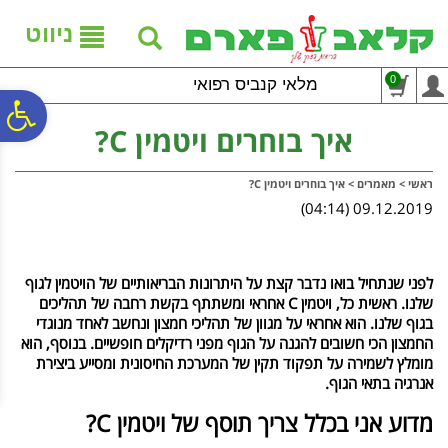
לתפריט
לתוכן
לתפריט
אתר
המרכזי
נגישות
ניווט
0
מלאי קנביס רפואי
פ
איך בוחרים ויטמין C?
סר
ראשי
>
מאמרים
>
איך בוחרים ויטמין C?
09.12.2019 (04:14)
נג
לפני שנתחיל בואו נדבר קצת על היתרונות הבריאותיים של הויטמין לגוף
שלנו. ראשית כל, ויטמין C אחראי ומשתתף בקשת רחבה של תהליכים
בגוף שלנו. הוא אחראי על מגוון של תהליכי חמצון ונחשב לאחד מנוגדי
החמצון הכי חשובים להגנה על הגוף מפני רדיקלים חופשיים. בנוסף, הוא
מומלץ לשמירה על תפקוד תקין של המערכת החיסונית ומסייע ביצירת
אנרגיה בתאי הגוף.
מדוע אני בכלל צריך תוסף של ויטמין C?