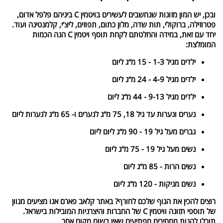
ובכן, יש המון מזונות שנחשבים לעשירים בויטמין C ביניהם פלפל אדום,
פטרוזילה, ברוקולי, תות שדה, מלון כתום, תפוזים, ליצ‘י, קלמנטינה ועוד.
יחד עם זאת, במידה והחלטתם לקחת תוסף ויטמין C הנה הכמות
המומלצת:
ילדים מגיל 1-3 - 15 מ“ג ליום
ילדים מגיל 4-9 - 24 מ“ג ליום
ילדים מגיל 9-13 - 44 מ“ג ליום
נערים ונערות עד גיל 18, 75 מ“ג לנערים ו- 65 מ“ג לנערות ליום
גברים מעל גיל 19 - 90 מ“ג ליום ליום
נשים מעל גיל 19 - 75 מ“ג ליום
נשים הרות - 85 מ“ג ליום
נשים מניקות - 120 מ“ג ליום
רוצים להכין את הגוף שלכם לחורף? באתר קלאב פארם אנו מציעים מגוון
של תוספי תזונה וויטמין C של החברות והיצרניות המובילות בישראל.
תוכלו להנות ממחירים מפתיעים שאין בשום מקום אחר.