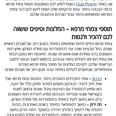
אנו באתר
Club Pharm
נשמח לסייע לכם באמצעות תוספי צמחי מרפא
ברמה הגבוהה ביותר. צוות הרוקחים שלנו ישמח לייעץ לכם לגבי צמחי
המרפא המתאימים ביותר עבור הצרכים והרצונות שלכם.
תוספי צמחי מרפא – המלצות וטיפים ששווה
לכם להכיר ולנסות
צמחי מרפא יכולים להיות שימושיים במיוחד במגוון רחב של מצבים רפואיים
שונים, החל מבעיות שינה ועד להתמודדות עם מחלת הסרטן, איזון רמת
השומנים בדם ומחלות אוטו-אימוניות שונות. החוכמה היא כמובן לבחור
את צמחי המרפא היעילים ביותר עבורכם, בהתאם למצב הגופני ולמצב
הבריאותי שלכם. לפניכם המלצות על מספר צמחי מרפא מוכרים
ופופולאריים, שנחשבים ליעילים במיוחד עבור מגוון רחב של מצבים שונים:
כורכום
–
אחד התבלינים המוכרים ביותר, המהווה צמח מרפא שכל
אחד חייב להכיר. הכורכום משמש לטיהור וחיזוק כללי של הגוף,
הוא מסייע להתמודד עם הפרעות עיכול שונות ונחשב לאנטי
בקטריאלי ואנטי פטרייתי. הכורכום מסייע להורדת רמת השומנים
בדם והוא נחשב ליעיל במיוחד בהתמודדות מול מחלת הסרטן.
תה ירוק –
נחשב לפופולארי במיוחד בשנים האחרונות, בזכות
היכולת שלו לתמוך בתהליך הירידה במשקל. התה הירוק נחשב
לצמח מרפא ממריץ, המסייע בהתמודדות עם מחלת הסרטן ונוגד