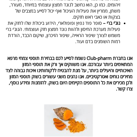
זיהומים. כמו כן, הוא נחשב לנוגד חמצון עוצמתי במיוחד, מעורר,
משתן, ממריץ את פעילות העיכול ואף יכול לסייע במצבים של
בצקות או כאבי ראש חזקים.
גוג'י ברי –
סופר פוד נפוץ ופופולארי, הידוע ביכולת שלו לחזק את
פעילות מערכת החיסון ולהוות נוגד חמצון חזק ועוצמתי. הגוג'י ברי
משמש לצורך שיפור הראייה, שיפור הזיכרון, שיקום הכבד, הורדת
רמות השומנים בדם ועוד.
אנו בחברת Club-pharm נשמח לסייע לכם בבחירת תוספי צמחי מרפא
המתאימים ביותר עבורכם. אנו משווקים אך ורק את תוספי המזון
האיכותיים והיעילים ביותר, על מנת להבטיח ללקוחותינו איכות גבוהה לצד
מחירים נוחים ואטרקטיביים. אנו נהנים משני עשורים בשוק תוספי המזון
ולכן מכירים את כל התוספים הקיימים היום בשוק. להזמנות ומידע נוסף,
צרו קשר.