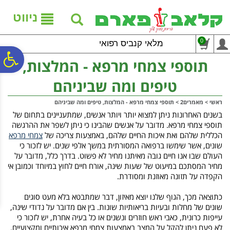
לתפריט
לתוכן
לתפריט
אתר
המרכזי
נגישות
ניווט
0
מלאי קנביס רפואי
פ
תוספי צמחי מרפא - המלצות,
טיפים ומה שביניהם
סר
ראשי
>
מאמרים2
>
תוספי צמחי מרפא - המלצות, טיפים ומה שביניהם
בשנים האחרונות ניתן למצוא יותר ויותר אנשים, שמתעניינים בתחום של
נג
תוספי צמחי מרפא. מדובר על אנשים שהבינו כי ניתן לשפר את ההרגשה
הכללית שלהם ואת איכות החיים שלהם, באמצעות צריכה של
צמחי מרפא
שונים, אשר שימשו ברפואה המסורתית במשך אלפי שנים. יש לזכור כי
העולם שבו אנו חיים גובה מאיתנו מחיר לא פשוט. בדרך כלל, מדובר על
מחיר המסתכם במיעוט של שעות שינה, אורח חיים לחוץ במיוחד וכמובן אי
הקפדה על תזונה מאוזנת ומסודרת.
כתוצאה מכך, הגוף שלנו יוצא מאיזון, דבר שמתבטא בלא מעט סוגים
שונים של מחלות ובעיות בריאותיות שונות. בין אם מדובר על נדודי שינה,
עייפות כרונית, כאבי ראש חוזרים ונשנים או כל בעיה אחרת, יש לזכור כי
לא פעם ניתן להקל על המצב באמצעות צמחי מרפא איכותיים ומקצועיים.